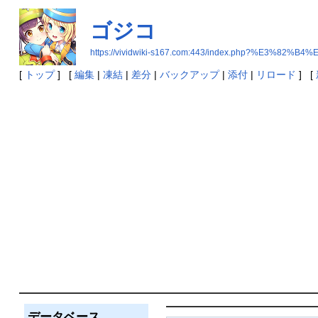
ゴジコ
https://vividwiki-s167.com:443/index.php?%E3%82
[
トップ
] [
編集
|
凍結
|
差分
|
バックアップ
|
添付
|
リロード
] [
データベース