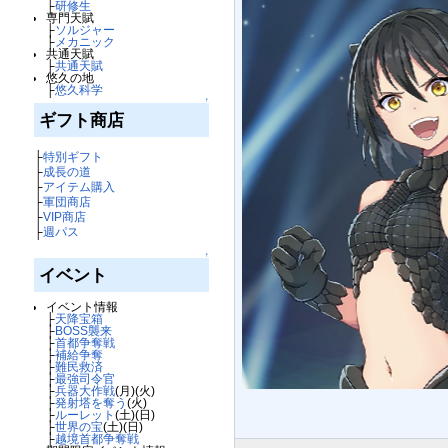
├
研修生
専門天賦
├
ソルジャー
├
メカニック
共通天賦
├
共通天賦
悠久の地
├
悠久科学
↑
ギフト商店
├
特別ギフト
├
成長の道
├
アイテム購入
├
軍団商店
├
VIP商店
├
週パス
↑
イベント
イベント情報
├
天降宝箱
├
BOSS襲来
├
首都争奪戦
├
補給争奪
├
難民救済
├
最強司令官
├
兵器大作戦
(月)(火)
├
発射塔を奪う
(火)
├
ルーレット
(土)(日)
├
世界の宝
(土)(日)
├
越境首都争奪戦