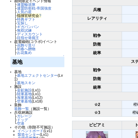
期間限定イベント情報
├
連盟輸送隊
├
連盟防衛戦-帝国強攻
兵種
├
人気の星
├
指揮官研究会
?
レアリティ
├
特典ギフト
├
宝探し
├
ギガバンバン
├
無双試練
├
ディスカウント
戦争
├
目指せ発掘王
超電磁砲(コラボ)イベント
防衛
├
花飾り造り
├
初春へ贈物
統率
├
お花集め
↑
基地
ステ
戦争
基地
├
基地エフェクトセンター
(Lv
防衛
1)
├
基地スキン
施設
統率
├
金鉱施設
(Lv1)
├
陸軍基地
(Lv1)
├
海軍基地
(Lv12)
├
空軍基地
(Lv18)
☆2
橙
装飾
装飾一覧
（施設一覧）
☆3
橙破
兵収納施設
├
ガレージ
├
ドッグ
└
空港
ビビアミ
その他（削除不可施設）
イベントボード
(Lv1)
製造センター
(Lv1)