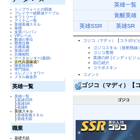
英雄一覧
トップウォーとの関連
プレイヤー経験値テーブル
覚醒英雄
ギフトコード
アイテム一覧
英雄装備スキル
英雄SSR
英雄SR
座標
金貨バンバン
VIPレベル
数値の単位
ゴジコ（マディ）【コラボ/ビ
懸賞任務
兵種装備
ゴジコスキル（放射熱線
英雄の絆
ゴジコ専用
兵種相性
英雄の絆 (インディビジュ
データセンター(遺跡)
古代兵器錬成
?
自己紹介
陣形指揮所
コラボスキン
専門強化
エレメントタワー
コメント
メダル錬金所
↑
ゴジコ（マディ）【コ
英雄一覧
英雄一覧
ゴジコ
├
英雄SSR
├
英雄SR
├
英雄R
英雄スキル
├
英雄装備スキル
├
英雄天賦
↑
職業
基礎天賦