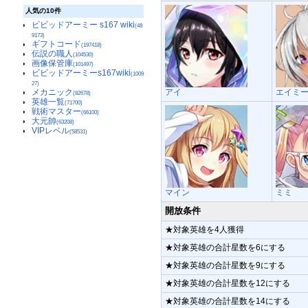
人気の10件
ビビッドアーミー s167 wiki
(48
9173)
ギフトコード
(197418)
伝説の職人
(104530)
画像保管庫
(101497)
ビビッドアーミーs167wiki
(1009
27)
アイ
エイミ
メカニック
(82678)
英雄一覧
(71700)
戦術マスター
(66100)
大元帥
(63208)
VIPレベル
(58531)
マイン
ミミ
開放条件
★対象英雄を4人獲得
★対象英雄の合計星数を6にする
★対象英雄の合計星数を9にする
★対象英雄の合計星数を12にする
★対象英雄の合計星数を14にする