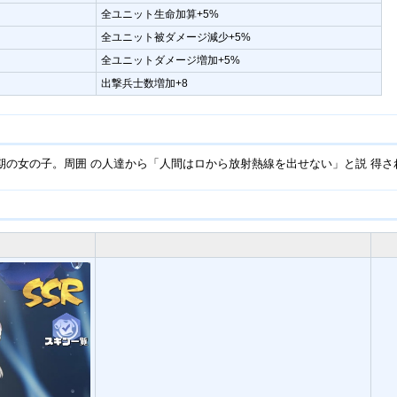
全ユニット生命加算+5%
全ユニット被ダメージ減少+5%
全ユニットダメージ増加+5%
出撃兵士数増加+8
期の女の子。周囲 の人達から「人間はロから放射熱線を出せない」と説 得さ