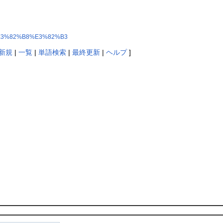
%B4%E3%82%B8%E3%82%B3
新規
|
一覧
|
単語検索
|
最終更新
|
ヘルプ
]