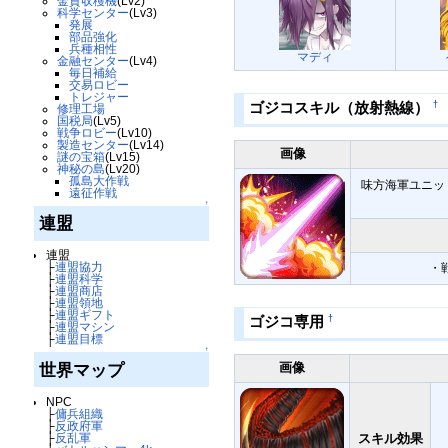
金貨収穫機
(Lv2)
科学センター
(Lv3)
発展
部品強化
兵種相性
マディ
金融センター
(Lv4)
毎日補給
交易ロビー
トレジャー
†
ゴジコスキル（放射熱線）
修理工場
国税局
(Lv5)
戦争ロビー
(Lv10)
製造センター
(Lv14)
画像
謎の宝箱
(Lv15)
神秘の島
(Lv20)
孤島大作戦
味方海軍ユニッ
遠征作戦
↑
連盟
連盟
├
連盟協力
・
├
連盟科学
├
連盟商店
├
連盟領地
├
連盟ギフト
†
ゴジコ専用
├
連盟マシン
├
連盟目標
↑
画像
世界マップ
NPC
├
傭兵組織
├
反政府軍
スキル効果
├
反乱軍