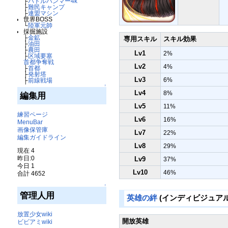
├
バトルハンマー4k
├
難民キャンプ
├
連盟マシン
世界BOSS
└
陸軍元帥
採掘施設
├
金鉱
専用スキル
スキル効果
├
油田
├
農田
Lv1
2%
├
区域要塞
首都争奪戦
Lv2
4%
├
首都
├
発射塔
Lv3
6%
├
前線戦場
↑
Lv4
8%
編集用
Lv5
11%
練習ページ
Lv6
16%
MenuBar
画像保管庫
Lv7
22%
編集ガイドライン
Lv8
29%
現在 4
昨日:0
Lv9
37%
今日 1
Lv10
46%
合計 4652
↑
管理人用
英雄の絆
(インディビジュアル
放置少女wiki
開放英雄
ビビアミwiki