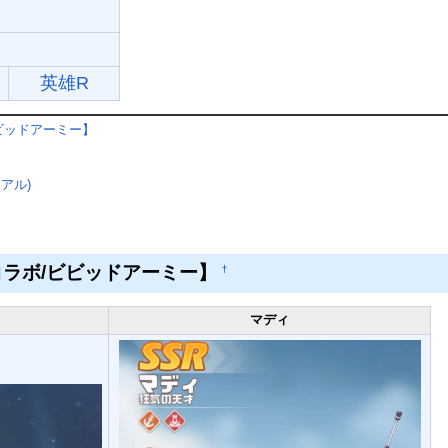
英雄R
ビッドアーミー】
）
アル)
ラボ/ビビッドアーミー】
†
マディ