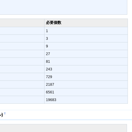
必要個数
1
3
9
27
81
243
729
2187
6561
19683
†
)