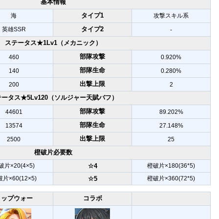
基本情報
タイプ1
海
攻撃スキル系
タイプ2
英雄SSR
-
ステータス★1Lv1（メカニック）
部隊攻撃
460
0.920%
部隊生命
140
0.280%
出撃上限
200
2
ータス★5Lv120（ソルジャー天賦バフ）
部隊攻撃
44601
89.202%
部隊生命
13574
27.148%
出撃上限
2500
25
橙破片必要数
破片×20(4×5)
☆4
橙破片×180(36*5)
片×60(12×5)
☆5
橙破片×360(72*5)
トップウォー
コラボ