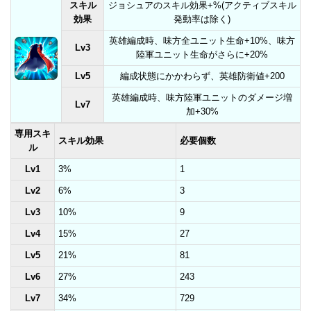
スキル
ジョシュアのスキル効果+%(アクティブスキル
効果
発動率は除く)
英雄編成時、味方全ユニット生命+10%、味方
Lv3
陸軍ユニット生命がさらに+20%
Lv5
編成状態にかかわらず、英雄防衛値+200
英雄編成時、味方陸軍ユニットのダメージ増
Lv7
加+30%
専用スキ
スキル効果
必要個数
ル
Lv1
3%
1
Lv2
6%
3
Lv3
10%
9
Lv4
15%
27
Lv5
21%
81
Lv6
27%
243
Lv7
34%
729