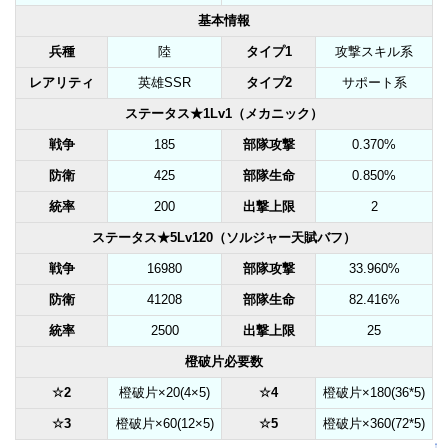
基本情報
兵種
陸
タイプ1
攻撃スキル系
レアリティ
英雄SSR
タイプ2
サポート系
ステータス★1Lv1（メカニック）
戦争
185
部隊攻撃
0.370%
防衛
425
部隊生命
0.850%
統率
200
出撃上限
2
ステータス★5Lv120（ソルジャー天賦バフ）
戦争
16980
部隊攻撃
33.960%
防衛
41208
部隊生命
82.416%
統率
2500
出撃上限
25
橙破片必要数
☆2
橙破片×20(4×5)
☆4
橙破片×180(36*5)
☆3
橙破片×60(12×5)
☆5
橙破片×360(72*5)
↑