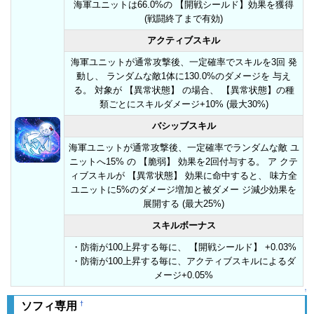
海軍ユニットは66.0%の 【開戦シールド】効果を獲得
(戦闘終了まで有効)
アクティブスキル
海軍ユニットが通常攻撃後、一定確率でスキルを3回 発
動し、 ランダムな敵1体に130.0%のダメージを 与え
る。 対象が 【異常状態】 の場合、 【異常状態】の種
類ごとにスキルダメージ+10% (最大30%)
バシッブスキル
海軍ユニットが通常攻撃後、一定確率でランダムな敵 ユ
ニットへ15% の 【脆弱】 効果を2回付与する。 ア クテ
ィブスキルが 【異常状態】 効果に命中すると、 味方全
ユニットに5%のダメージ増加と被ダメー ジ減少効果を
展開する (最大25%)
スキルボーナス
・防衛が100上昇する毎に、 【開戦シールド】 +0.03%
・防衛が100上昇する毎に、アクティブスキルによるダ
メージ+0.05%
↑
†
ソフィ専用