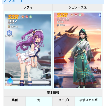
ソフィ
シェン・スユ
基本情報
兵種
海
タイプ1
攻撃スキル系