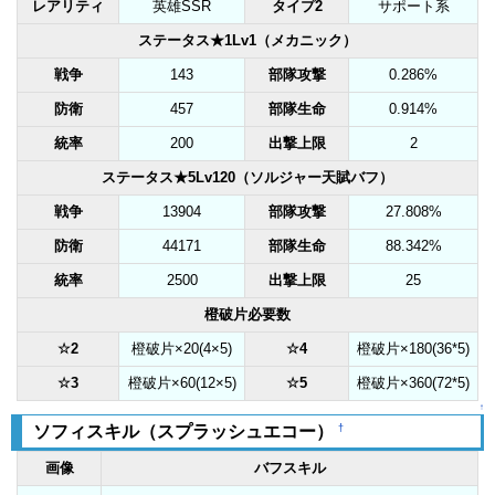
レアリティ
英雄SSR
タイプ2
サポート系
ステータス★1Lv1（メカニック）
戦争
143
部隊攻撃
0.286%
防衛
457
部隊生命
0.914%
統率
200
出撃上限
2
ステータス★5Lv120（ソルジャー天賦バフ）
戦争
13904
部隊攻撃
27.808%
防衛
44171
部隊生命
88.342%
統率
2500
出撃上限
25
橙破片必要数
☆2
橙破片×20(4×5)
☆4
橙破片×180(36*5)
☆3
橙破片×60(12×5)
☆5
橙破片×360(72*5)
↑
†
ソフィスキル（スプラッシュエコー）
画像
バフスキル