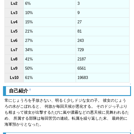
Lv2
6%
3
Lv3
10%
9
Lv4
15%
27
Lv5
21%
81
Lv6
27%
243
Lv7
34%
729
Lv8
41%
2187
Lv9
50%
6561
Lv10
61%
19683
↑
†
自己紹介
常にじょうろを手放さない、明るく少しドジな女の子。 彼女のじょう
ろの水がこぼれると、 何故か毎回天候が悪化する。 そのドジっ子ぶり
も相まって彼女が出撃するたびに嵐や濃霧などの悪天候に見舞われるた
め、 所属する部隊は毎回苦労の連続。転属を繰り返した末、 最終的に
海軍預かりとなった。
↑