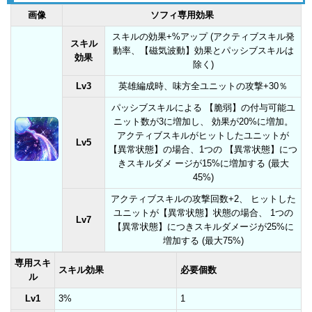
画像
ソフィ専用効果
スキルの効果+%アップ (アクティブスキル発
スキル
動率、【磁気波動】効果とパッシブスキルは
効果
除く)
Lv3
英雄編成時、味方全ユニットの攻撃+30％
パッシブスキルによる 【脆弱】の付与可能ユ
ニット数が3に増加し、 効果が20%に増加。
アクティブスキルがヒットしたユニットが
Lv5
【異常状態】の場合、1つの 【異常状態】につ
きスキルダメ ージが15%に増加する (最大
45%)
アクティブスキルの攻撃回数+2、 ヒットした
ユニットが【異常状態】状態の場合、 1つの
Lv7
【異常状態】につきスキルダメージが25%に
増加する (最大75%)
専用スキ
スキル効果
必要個数
ル
Lv1
3%
1