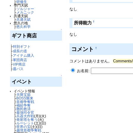
├
研修生
専門天賦
├
ソルジャー
なし
├
メカニック
共通天賦
├
共通天賦
†
所得能力
悠久の地
├
悠久科学
↑
なし
ギフト商店
├
特別ギフト
コメント
†
├
成長の道
├
アイテム購入
├
軍団商店
コメントはありません。
Comment
├
VIP商店
├
週パス
お名前:
↑
イベント
イベント情報
├
天降宝箱
├
BOSS襲来
├
首都争奪戦
├
補給争奪
├
難民救済
├
最強司令官
├
兵器大作戦
(月)(火)
├
発射塔を奪う
(火)
├
ルーレット
(土)(日)
├
世界の宝
(土)(日)
├
越境首都争奪戦