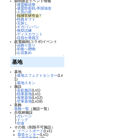
期間限定イベント情報
├
連盟輸送隊
├
連盟防衛戦-帝国強攻
├
人気の星
├
指揮官研究会
?
├
特典ギフト
├
宝探し
├
ギガバンバン
├
無双試練
├
ディスカウント
├
目指せ発掘王
超電磁砲(コラボ)イベント
├
花飾り造り
├
初春へ贈物
├
お花集め
↑
基地
基地
├
基地エフェクトセンター
(Lv
1)
├
基地スキン
施設
├
金鉱施設
(Lv1)
├
陸軍基地
(Lv1)
├
海軍基地
(Lv12)
├
空軍基地
(Lv18)
装飾
装飾一覧
（施設一覧）
兵収納施設
├
ガレージ
├
ドッグ
└
空港
その他（削除不可施設）
イベントボード
(Lv1)
製造センター
(Lv1)