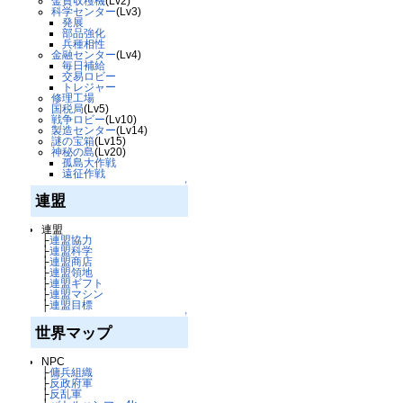
金貨収穫機
(Lv2)
科学センター
(Lv3)
発展
部品強化
兵種相性
金融センター
(Lv4)
毎日補給
交易ロビー
トレジャー
修理工場
国税局
(Lv5)
戦争ロビー
(Lv10)
製造センター
(Lv14)
謎の宝箱
(Lv15)
神秘の島
(Lv20)
孤島大作戦
遠征作戦
↑
連盟
連盟
├
連盟協力
├
連盟科学
├
連盟商店
├
連盟領地
├
連盟ギフト
├
連盟マシン
├
連盟目標
↑
世界マップ
NPC
├
傭兵組織
├
反政府軍
├
反乱軍