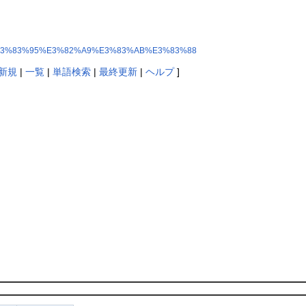
83%87%E3%83%95%E3%82%A9%E3%83%AB%E3%83%88
新規
|
一覧
|
単語検索
|
最終更新
|
ヘルプ
]