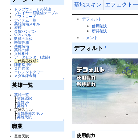
基地スキン
エフェクト
トップウォーとの関連
プレイヤー経験値テーブル
ギフトコード
デフォルト
アイテム一覧
英雄装備スキル
使用能力
座標
所得能力
金貨バンバン
VIPレベル
コメント
数値の単位
懸賞任務
兵種装備
デフォルト
†
英雄の絆
兵種相性
データセンター(遺跡)
古代兵器錬成
?
陣形指揮所
専門強化
エレメントタワー
メダル錬金所
↑
英雄一覧
英雄一覧
├
英雄SSR
├
英雄SR
├
英雄R
英雄スキル
├
英雄装備スキル
├
英雄天賦
↑
職業
†
使用能力
基礎天賦