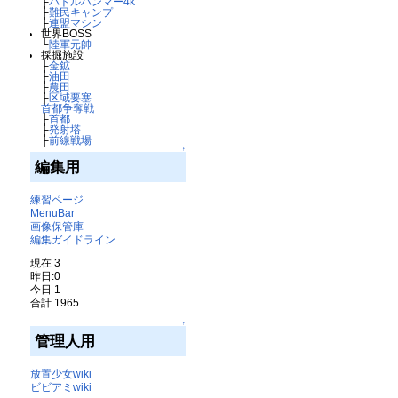
├
バトルハンマー4k
├
難民キャンプ
├
連盟マシン
世界BOSS
└
陸軍元帥
採掘施設
├
金鉱
├
油田
├
農田
├
区域要塞
首都争奪戦
├
首都
├
発射塔
├
前線戦場
↑
編集用
練習ページ
MenuBar
画像保管庫
編集ガイドライン
現在 3
昨日:0
今日 1
合計 1965
↑
管理人用
放置少女wiki
ビビアミwiki