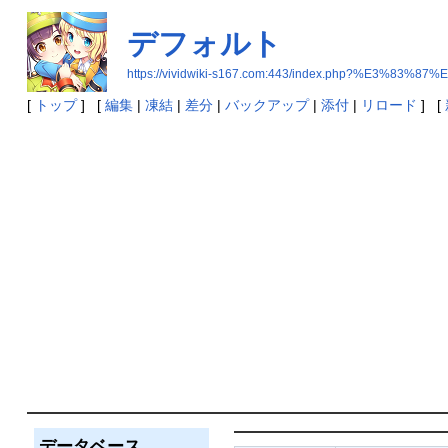
デフォルト
https://vividwiki-s167.com:443/index.php?%E3%
[
トップ
] [
編集
|
凍結
|
差分
|
バックアップ
|
添付
|
リロード
] [
データベース