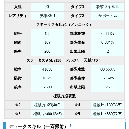
兵種
海
タイプ1
攻撃スキル系
レアリティ
英雄SSR
タイプ2
サポート系
ステータス★1Lv1（メカニック）
戦争
433
部隊攻撃
0.866%
防衛
167
部隊生命
0.334%
統率
200
出撃上限
2
ステータス★5Lv120（ソルジャー天賦バフ）
戦争
41830
部隊攻撃
83.660%
防衛
16345
部隊生命
32.69%
統率
2500
出撃上限
25
橙破片必要数
☆2
橙破片×20(4×5)
☆4
橙破片×180(36*5)
☆3
橙破片×60(12×5)
☆5
橙破片×360(72*5)
↑
†
デュークスキル（一斉掃射）