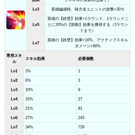
Lv3
英雄編成時、味方全ユニットの攻撃+30％
英雄の【鉄壁】効果+1ラウンド、1ラウンドご
Lv5
とに20%の【鼓動】効果を獲得する（3ラウン
ドまで）
英雄の【鉄壁】効果+10%、アクティブスキル
Lv7
ダメージ+80%
専用スキ
スキル効果
必要個数
ル
Lv1
3%
1
Lv2
6%
3
Lv3
10%
9
Lv4
15%
27
Lv5
21%
81
Lv6
27%
243
Lv7
34%
729