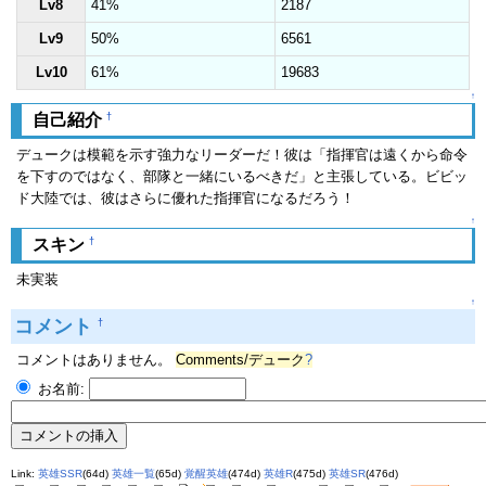
Lv8
41%
2187
Lv9
50%
6561
Lv10
61%
19683
↑
†
自己紹介
デュークは模範を示す強力なリーダーだ！彼は「指揮官は遠くから命令
を下すのではなく、部隊と一緒にいるべきだ」と主張している。ビビッ
ド大陸では、彼はさらに優れた指揮官になるだろう！
↑
†
スキン
未実装
↑
コメント
†
コメントはありません。
Comments/デューク
?
お名前:
Link:
英雄SSR
(64d)
英雄一覧
(65d)
覚醒英雄
(474d)
英雄R
(475d)
英雄SR
(476d)