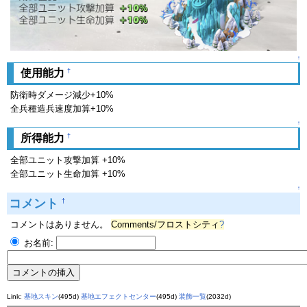
↑
†
使用能力
防衛時ダメージ減少+10%
全兵種造兵速度加算+10%
↑
†
所得能力
全部ユニット攻撃加算 +10%
全部ユニット生命加算 +10%
↑
コメント
†
コメントはありません。
Comments/フロストシティ
?
お名前:
Link:
基地スキン
(495d)
基地エフェクトセンター
(495d)
装飾一覧
(2032d)