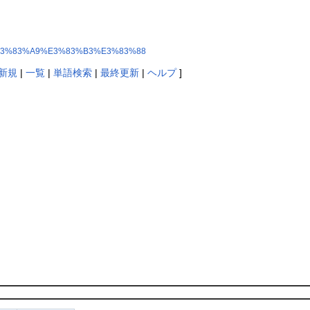
3%97%E3%83%A9%E3%83%B3%E3%83%88
新規
|
一覧
|
単語検索
|
最終更新
|
ヘルプ
]