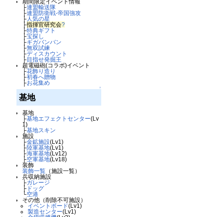
期間限定イベント情報
├
連盟輸送隊
├
連盟防衛戦-帝国強攻
├
人気の星
├
指揮官研究会
?
├
特典ギフト
├
宝探し
├
ギガバンバン
├
無双試練
├
ディスカウント
├
目指せ発掘王
超電磁砲(コラボ)イベント
├
花飾り造り
├
初春へ贈物
├
お花集め
↑
基地
基地
├
基地エフェクトセンター
(Lv
1)
├
基地スキン
施設
├
金鉱施設
(Lv1)
├
陸軍基地
(Lv1)
├
海軍基地
(Lv12)
├
空軍基地
(Lv18)
装飾
装飾一覧
（施設一覧）
兵収納施設
├
ガレージ
├
ドッグ
└
空港
その他（削除不可施設）
イベントボード
(Lv1)
製造センター
(Lv1)