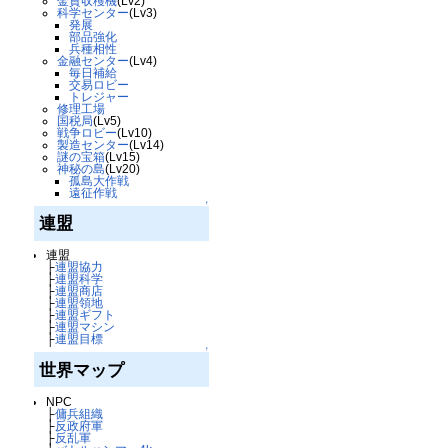
金貨収穫機
(Lv2)
科学センター
(Lv3)
発展
部品強化
兵種相性
金融センター
(Lv4)
毎日補給
交易ロビー
トレジャー
修理工場
国税局
(Lv5)
戦争ロビー
(Lv10)
製造センター
(Lv14)
謎の宝箱
(Lv15)
神秘の島
(Lv20)
孤島大作戦
遠征作戦
↑
連盟
連盟
├
連盟協力
├
連盟科学
├
連盟商店
├
連盟領地
├
連盟ギフト
├
連盟マシン
├
連盟目標
↑
世界マップ
NPC
├
傭兵組織
├
反政府軍
├
反乱軍