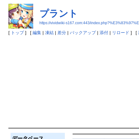
プラント
https://vividwiki-s167.com:443/index.php?%E3%8
[
トップ
] [
編集
|
凍結
|
差分
|
バックアップ
|
添付
|
リロード
] [
データベース