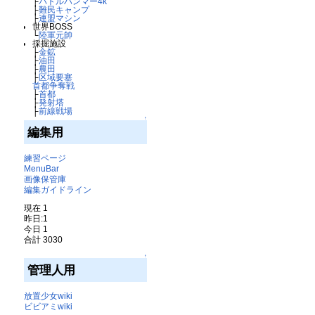
├
バトルハンマー4k
├
難民キャンプ
├
連盟マシン
世界BOSS
└
陸軍元帥
採掘施設
├
金鉱
├
油田
├
農田
├
区域要塞
首都争奪戦
├
首都
├
発射塔
├
前線戦場
↑
編集用
練習ページ
MenuBar
画像保管庫
編集ガイドライン
現在 1
昨日:1
今日 1
合計 3030
↑
管理人用
放置少女wiki
ビビアミwiki