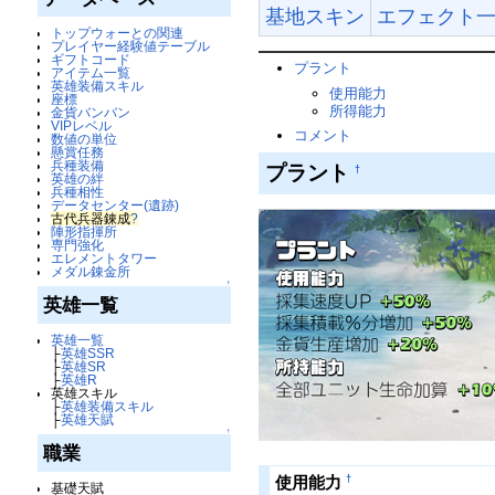
基地スキン
エフェクト
トップウォーとの関連
プレイヤー経験値テーブル
ギフトコード
プラント
アイテム一覧
英雄装備スキル
使用能力
座標
所得能力
金貨バンバン
VIPレベル
コメント
数値の単位
懸賞任務
兵種装備
プラント
†
英雄の絆
兵種相性
データセンター(遺跡)
古代兵器錬成
?
陣形指揮所
専門強化
エレメントタワー
メダル錬金所
↑
英雄一覧
英雄一覧
├
英雄SSR
├
英雄SR
├
英雄R
英雄スキル
├
英雄装備スキル
├
英雄天賦
↑
職業
†
使用能力
基礎天賦