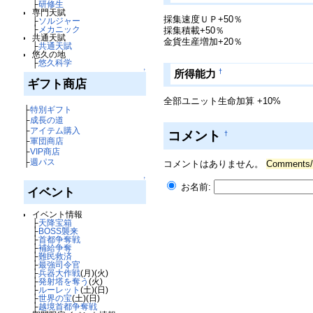
├
研修生
専門天賦
採集速度ＵＰ+50％
├
ソルジャー
├
メカニック
採集積載+50％
共通天賦
金貨生産増加+20％
├
共通天賦
悠久の地
├
悠久科学
↑
†
所得能力
ギフト商店
全部ユニット生命加算 +10%
├
特別ギフト
├
成長の道
├
アイテム購入
コメント
†
├
軍団商店
├
VIP商店
├
週パス
コメントはありません。
Comment
↑
お名前:
イベント
イベント情報
├
天降宝箱
├
BOSS襲来
├
首都争奪戦
├
補給争奪
├
難民救済
├
最強司令官
├
兵器大作戦
(月)(火)
├
発射塔を奪う
(火)
├
ルーレット
(土)(日)
├
世界の宝
(土)(日)
├
越境首都争奪戦