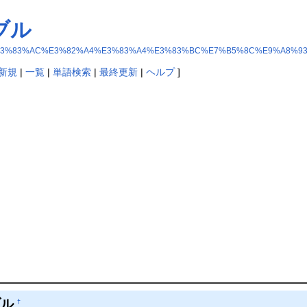
ブル
%E3%83%97%E3%83%AC%E3%82%A4%E3%83%A4%E3%83%BC%E7%B5%8C%E9%
新規
|
一覧
|
単語検索
|
最終更新
|
ヘルプ
]
ブル
†