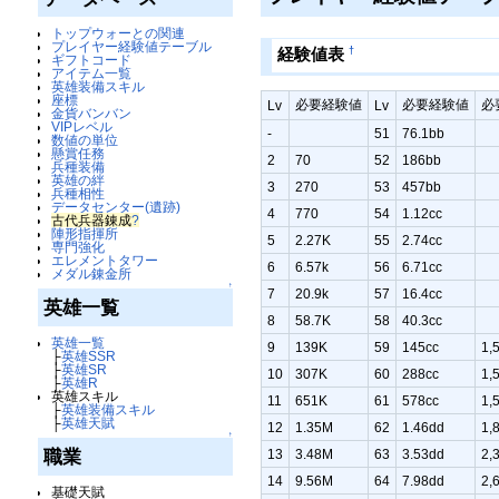
トップウォーとの関連
プレイヤー経験値テーブル
†
経験値表
ギフトコード
アイテム一覧
英雄装備スキル
座標
必要経験値
必要経験値
必
Lv
Lv
金貨バンバン
VIPレベル
-
51
76.1bb
数値の単位
懸賞任務
2
70
52
186bb
兵種装備
英雄の絆
3
270
53
457bb
兵種相性
データセンター(遺跡)
4
770
54
1.12cc
古代兵器錬成
?
陣形指揮所
5
2.27K
55
2.74cc
専門強化
エレメントタワー
6
6.57k
56
6.71cc
メダル錬金所
↑
7
20.9k
57
16.4cc
英雄一覧
8
58.7K
58
40.3cc
英雄一覧
9
139K
59
145cc
1,
├
英雄SSR
├
英雄SR
10
307K
60
288cc
1,
├
英雄R
英雄スキル
11
651K
61
578cc
1,
├
英雄装備スキル
├
英雄天賦
12
1.35M
62
1.46dd
1,
↑
職業
13
3.48M
63
3.53dd
2,
14
9.56M
64
7.98dd
2,
基礎天賦