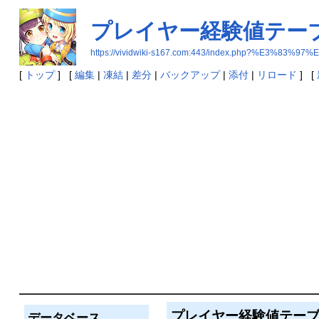
プレイヤー経験値テー
https://vividwiki-s167.com:443/index.php?
[
トップ
] [
編集
|
凍結
|
差分
|
バックアップ
|
添付
|
リロード
] [
プレイヤー経験値テー
データベース