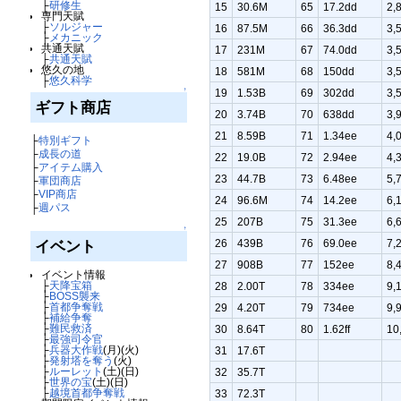
├
研修生
15
30.6M
65
17.2dd
2,
専門天賦
├
ソルジャー
16
87.5M
66
36.3dd
3,
├
メカニック
共通天賦
17
231M
67
74.0dd
3,
├
共通天賦
悠久の地
18
581M
68
150dd
3,
├
悠久科学
↑
19
1.53B
69
302dd
3,
ギフト商店
20
3.74B
70
638dd
3,
21
8.59B
71
1.34ee
4,
├
特別ギフト
├
成長の道
22
19.0B
72
2.94ee
4,
├
アイテム購入
23
44.7B
73
6.48ee
5,
├
軍団商店
├
VIP商店
24
96.6M
74
14.2ee
6,
├
週パス
25
207B
75
31.3ee
6,
↑
26
439B
76
69.0ee
7,
イベント
27
908B
77
152ee
8,
イベント情報
├
天降宝箱
28
2.00T
78
334ee
9,
├
BOSS襲来
├
首都争奪戦
29
4.20T
79
734ee
9,
├
補給争奪
├
難民救済
30
8.64T
80
1.62ff
10
├
最強司令官
├
兵器大作戦
(月)(火)
31
17.6T
├
発射塔を奪う
(火)
├
ルーレット
(土)(日)
32
35.7T
├
世界の宝
(土)(日)
├
越境首都争奪戦
33
72.3T