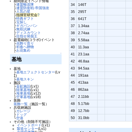
期間限定イベント情報
├
連盟輸送隊
34
146T
├
連盟防衛戦-帝国強攻
├
人気の星
35
295T
├
指揮官研究会
?
├
特典ギフト
36
641T
├
宝探し
├
ギガバンバン
37
1.34aa
├
無双試練
├
ディスカウント
38
2.74aa
├
目指せ発掘王
超電磁砲(コラボ)イベント
39
5.58aa
├
花飾り造り
├
初春へ贈物
40
11.3aa
├
お花集め
41
23.1aa
↑
基地
42
46.8aa
43
94.5aa
基地
├
基地エフェクトセンター
(Lv
44
191aa
1)
├
基地スキン
45
413aa
施設
├
金鉱施設
(Lv1)
46
862aa
├
陸軍基地
(Lv1)
├
海軍基地
(Lv12)
47
2.11bb
├
空軍基地
(Lv18)
装飾
48
5.17bb
装飾一覧
（施設一覧）
兵収納施設
49
12.7bb
├
ガレージ
├
ドッグ
50
31.0bb
└
空港
その他（削除不可施設）
イベントボード
(Lv1)
製造センター
(Lv1)