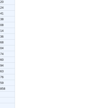
820
524
541
538
508
914
036
368
704
174
660
294
463
176
959
,858