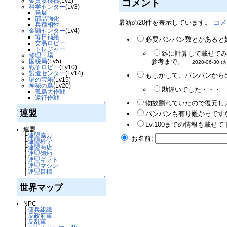
コメント
金貨収穫機
(Lv2)
†
科学センター
(Lv3)
発展
部品強化
最新の20件を表示しています。
コメ
兵種相性
金融センター
(Lv4)
毎日補給
必要バンバン数とかあると嬉
交易ロビー
トレジャー
雑に計算して載せてみ
修理工場
参考まで。 --
国税局
(Lv5)
2020-06-30 (火
戦争ロビー
(Lv10)
製造センター
(Lv14)
もしかして、バンバンから出
謎の宝箱
(Lv15)
神秘の島
(Lv20)
勘違いでした・・・ -
孤島大作戦
遠征作戦
物故割れていたので復元しま
↑
連盟
バンバンも有り難かっですな
Lv.100までの情報も載せ
連盟
├
連盟協力
お名前:
├
連盟科学
├
連盟商店
├
連盟領地
├
連盟ギフト
├
連盟マシン
├
連盟目標
↑
世界マップ
NPC
├
傭兵組織
├
反政府軍
├
反乱軍