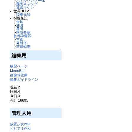
├
バトルハンマー4k
├
難民キャンプ
├
連盟マシン
世界BOSS
└
陸軍元帥
採掘施設
├
金鉱
├
油田
├
農田
├
区域要塞
首都争奪戦
├
首都
├
発射塔
├
前線戦場
↑
編集用
練習ページ
MenuBar
画像保管庫
編集ガイドライン
現在 2
昨日:4
今日 3
合計 16695
↑
管理人用
放置少女wiki
ビビアミwiki