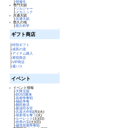
├
研修生
専門天賦
├
ソルジャー
├
メカニック
共通天賦
├
共通天賦
悠久の地
├
悠久科学
↑
ギフト商店
├
特別ギフト
├
成長の道
├
アイテム購入
├
軍団商店
├
VIP商店
├
週パス
↑
イベント
イベント情報
├
天降宝箱
├
BOSS襲来
├
首都争奪戦
├
補給争奪
├
難民救済
├
最強司令官
├
兵器大作戦
(月)(火)
├
発射塔を奪う
(火)
├
ルーレット
(土)(日)
├
世界の宝
(土)(日)
├
越境首都争奪戦