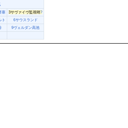
戦
要塞
3サヴァイヴ監視哨
?
ルト
6サウスランド
谷
9ヴェルダン高池