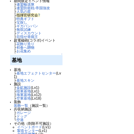
期間限定イベント情報
├
連盟輸送隊
├
連盟防衛戦-帝国強攻
├
人気の星
├
指揮官研究会
?
├
特典ギフト
├
宝探し
├
ギガバンバン
├
無双試練
├
ディスカウント
├
目指せ発掘王
超電磁砲(コラボ)イベント
├
花飾り造り
├
初春へ贈物
├
お花集め
↑
基地
基地
├
基地エフェクトセンター
(Lv
1)
├
基地スキン
施設
├
金鉱施設
(Lv1)
├
陸軍基地
(Lv1)
├
海軍基地
(Lv12)
├
空軍基地
(Lv18)
装飾
装飾一覧
（施設一覧）
兵収納施設
├
ガレージ
├
ドッグ
└
空港
その他（削除不可施設）
イベントボード
(Lv1)
製造センター
(Lv1)