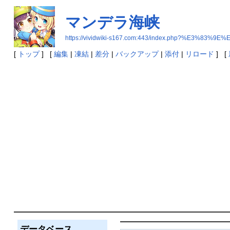
マンデラ海峡
https://vividwiki-s167.com:443/index.php?%E3
[
トップ
] [
編集
|
凍結
|
差分
|
バックアップ
|
添付
|
リロード
] [
データベース