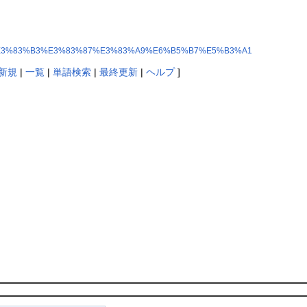
%83%9E%E3%83%B3%E3%83%87%E3%83%A9%E6%B5%B7%E5%B3%A1
新規
|
一覧
|
単語検索
|
最終更新
|
ヘルプ
]