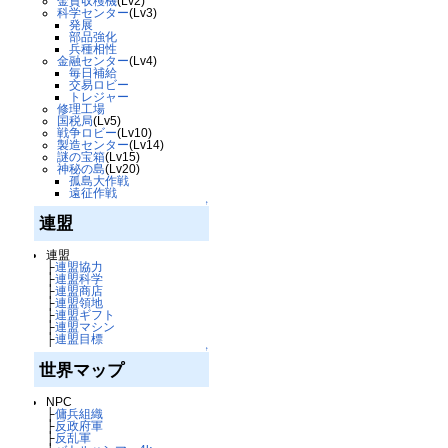
金貨収穫機
(Lv2)
科学センター
(Lv3)
発展
部品強化
兵種相性
金融センター
(Lv4)
毎日補給
交易ロビー
トレジャー
修理工場
国税局
(Lv5)
戦争ロビー
(Lv10)
製造センター
(Lv14)
謎の宝箱
(Lv15)
神秘の島
(Lv20)
孤島大作戦
遠征作戦
↑
連盟
連盟
├
連盟協力
├
連盟科学
├
連盟商店
├
連盟領地
├
連盟ギフト
├
連盟マシン
├
連盟目標
↑
世界マップ
NPC
├
傭兵組織
├
反政府軍
├
反乱軍