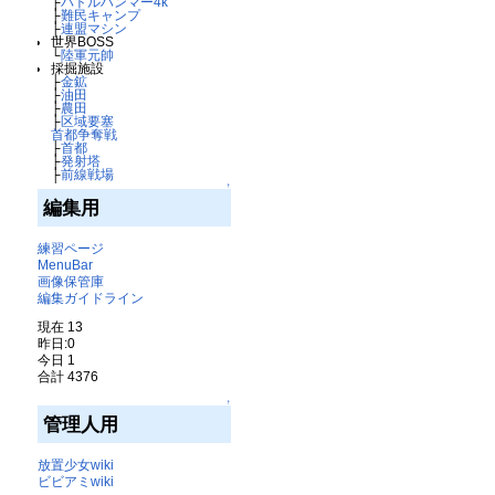
├
バトルハンマー4k
├
難民キャンプ
├
連盟マシン
世界BOSS
└
陸軍元帥
採掘施設
├
金鉱
├
油田
├
農田
├
区域要塞
首都争奪戦
├
首都
├
発射塔
├
前線戦場
↑
編集用
練習ページ
MenuBar
画像保管庫
編集ガイドライン
現在 13
昨日:0
今日 1
合計 4376
↑
管理人用
放置少女wiki
ビビアミwiki