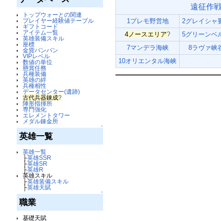
遠征作
トップウォーとの関連
プレイヤー経験値テーブル
1プレモ野営地
2グレイシャ
ギフトコード
アイテム一覧
4ノースエリア
?
5グリーンベ
英雄装備スキル
座標
7マンデラ海峡
8ラヴァ峡
金貨バンバン
VIPレベル
10オリエンタル海峡
数値の単位
懸賞任務
兵種装備
英雄の絆
兵種相性
データセンター(遺跡)
古代兵器錬成
?
陣形指揮所
専門強化
エレメントタワー
メダル錬金所
↑
英雄一覧
英雄一覧
├
英雄SSR
├
英雄SR
├
英雄R
英雄スキル
├
英雄装備スキル
├
英雄天賦
↑
職業
基礎天賦