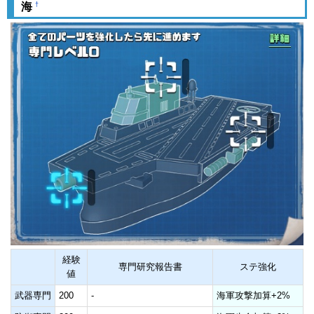
†
海
経験
専門研究報告書
ステ強化
値
武器専門
200
-
海軍攻撃加算+2%