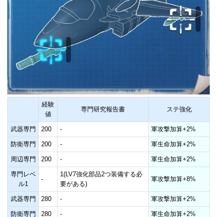
経験
専門研究報告書
ステ強化
値
武器専門
200
-
軍攻撃加算+2%
防衛専門
200
-
軍生命加算+2%
周辺専門
200
-
軍生命加算+2%
専門レベ
1(LV7強化部品2つ装備する必
-
軍攻撃加算+8%
ル1
要がある)
武器専門
280
-
軍攻撃加算+2%
防衛専門
280
-
軍生命加算+2%