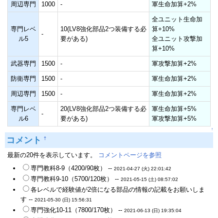
周辺専門
1000
-
軍生命加算+2%
全ユニット生命加
専門レベ
10(LV8強化部品2つ装備する必
算+10%
-
ル5
要がある)
全ユニット攻撃加
算+10%
武器専門
1500
-
軍攻撃加算+2%
防衛専門
1500
-
軍生命加算+2%
周辺専門
1500
-
軍生命加算+2%
専門レベ
20(LV8強化部品2つ装備する必
軍生命加算+5%
-
ル6
要がある)
軍攻撃加算+5%
↑
コメント
†
最新の20件を表示しています。
コメントページを参照
専門教科8-9（4200/90枚） --
2021-04-27 (火) 22:01:42
専門教科9-10（5700/120枚） --
2021-05-15 (土) 08:57:02
各レベルで経験値が2倍になる部品の情報の記載をお願いしま
す --
2021-05-30 (日) 15:56:31
専門強化10-11（7800/170枚） --
2021-06-13 (日) 19:35:04