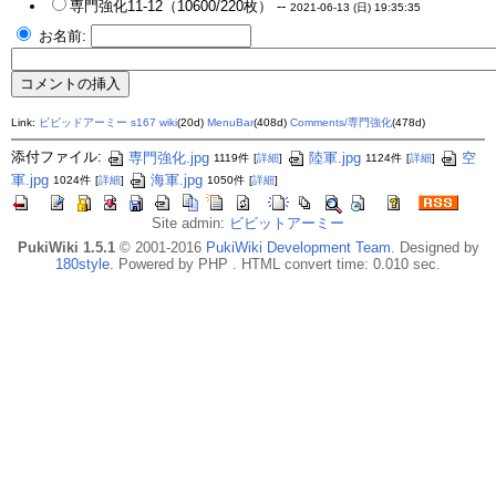
専門強化11-12（10600/220枚） --
2021-06-13 (日) 19:35:35
お名前:
Link:
ビビッドアーミー s167 wiki
(20d)
MenuBar
(408d)
Comments/専門強化
(478d)
添付ファイル:
専門強化.jpg
陸軍.jpg
空
1119件
[
詳細
]
1124件
[
詳細
]
軍.jpg
海軍.jpg
1024件
[
詳細
]
1050件
[
詳細
]
Site admin:
ビビットアーミー
PukiWiki 1.5.1
© 2001-2016
PukiWiki Development Team
. Designed by
180style
. Powered by PHP . HTML convert time: 0.010 sec.