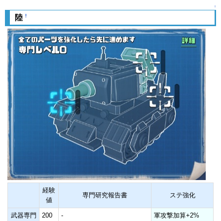
↑
†
陸
経験
専門研究報告書
ステ強化
値
武器専門
200
-
軍攻撃加算+2%