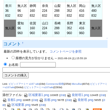
香川
無人区
静岡
奈良
山梨
無人区
岡山
無人区
36
96
160
224
288
352
416
480
832
832
832
832
832
832
832
832
愛知
佐賀
山口
長崎
長野
東京
無人区
96
160
224
288
352
416
無人区
960
960
960
960
960
960
↑
コメント
†
最新の20件を表示しています。
コメントページを参照
座標の見方が分かりません --
2021-06-19 (土) 15:55:19
お名前:
Link:
ビビッドアーミー s167 wiki
(19d)
Comments/座標
(235d)
MenuBar
(407d)
ビビッドアーミ
ーs167wiki
(2044d)
ビビットアーミーs167wiki
(2293d)
添付ファイル:
区域要塞1.png
発射塔1.png
1036件
[
詳細
]
1244件
[
詳細
]
首都1.png
首都.png
発射塔.png
1198件
[
詳細
]
567件
[
詳細
]
565件
[
詳
区域要塞.png
細
]
554件
[
詳細
]