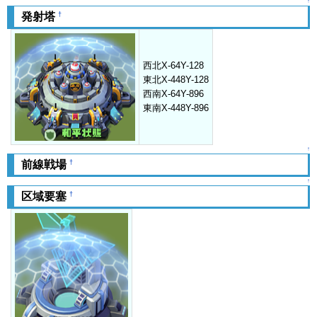
↑
†
発射塔
西北X-64Y-128
東北X-448Y-128
西南X-64Y-896
東南X-448Y-896
↑
†
前線戦場
↑
†
区域要塞