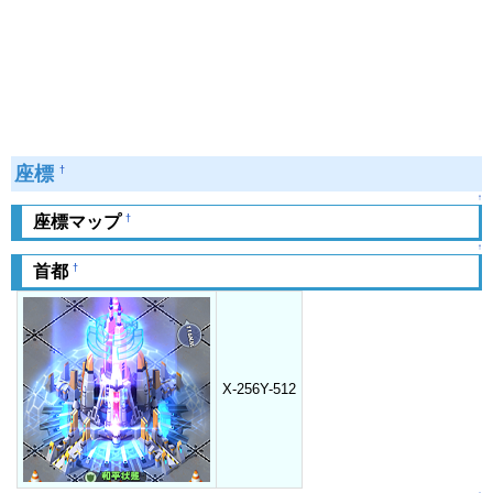
座標
†
↑
†
座標マップ
↑
†
首都
X-256Y-512