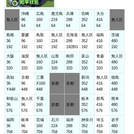
沖縄
広島
鹿児島
兵庫
宮崎
大分
無人区
96
160
224
288
352
416
無人区
64
64
64
64
64
64
島根
愛媛
鳥取
無人区
北海道
無人区
福島
茨城
36
96
160
224
288
352
416
480
192
192
192
192
192BG
192
192
192
大阪
滋賀
無人区
山形
秋田
富山
青森
無人区
36
96
160
224
288
352
416
480
320
320
320
320
320
320
320
320
高知
京都
三重
新潟
無人区
徳島
36
96
X160
首都
首都
352
416
480
Y448
448
448
448
448
448
和歌山
無人区
千葉
栃木
群馬
熊本
36
96
160
首都
首都
352
416
480
576
576
576
576
576
576
福岡
岐阜
宮城
石川
福井
神奈川
埼玉
岩手
36
96
160
224
288
352
416
480
704
704
704
704
704
704
704
704