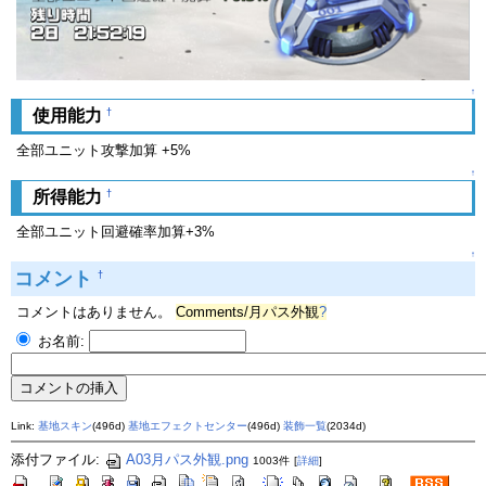
↑
†
使用能力
全部ユニット攻撃加算 +5%
↑
†
所得能力
全部ユニット回避確率加算+3%
↑
コメント
†
コメントはありません。
Comments/月パス外観
?
お名前:
Link:
基地スキン
(496d)
基地エフェクトセンター
(496d)
装飾一覧
(2034d)
添付ファイル:
A03月パス外観.png
1003件
[
詳細
]