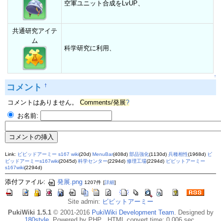
空軍ユニット合成をLvUP、
共通研究アイテ
ム
科学研究に利用、
↑
コメント
†
コメントはありません。
Comments/発展
?
お名前:
Link:
ビビッドアーミー s167 wiki
(20d)
MenuBar
(408d)
部品強化
(1130d)
兵種相性
(1968d)
ビ
ビッドアーミーs167wiki
(2045d)
科学センター
(2294d)
修理工場
(2294d)
ビビットアーミー
s167wiki
(2294d)
添付ファイル:
発展.png
1207件
[
詳細
]
Site admin:
ビビットアーミー
PukiWiki 1.5.1
© 2001-2016
PukiWiki Development Team
. Designed by
180style
. Powered by PHP . HTML convert time: 0.006 sec.