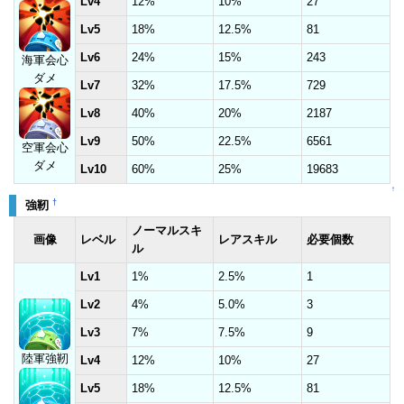
Lv4
12%
10%
27
Lv5
18%
12.5%
81
Lv6
24%
15%
243
海軍会心
ダメ
Lv7
32%
17.5%
729
Lv8
40%
20%
2187
Lv9
50%
22.5%
6561
空軍会心
ダメ
Lv10
60%
25%
19683
↑
†
強靭
ノーマルスキ
画像
レベル
レアスキル
必要個数
ル
Lv1
1%
2.5%
1
Lv2
4%
5.0%
3
Lv3
7%
7.5%
9
陸軍強靭
Lv4
12%
10%
27
Lv5
18%
12.5%
81