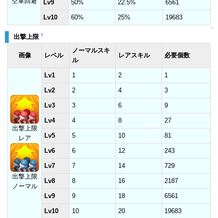
空軍回避
Lv9
50%
22.5%
6561
Lv10
60%
25%
19683
↑
†
出撃上限
ノーマルスキ
画像
レベル
レアスキル
必要個数
ル
Lv1
1
2
1
Lv2
2
4
3
Lv3
3
6
9
Lv4
4
8
27
出撃上限
Lv5
5
10
81
レア
Lv6
6
12
243
Lv7
7
14
729
出撃上限
Lv8
8
16
2187
ノーマル
Lv9
9
18
6561
Lv10
10
20
19683