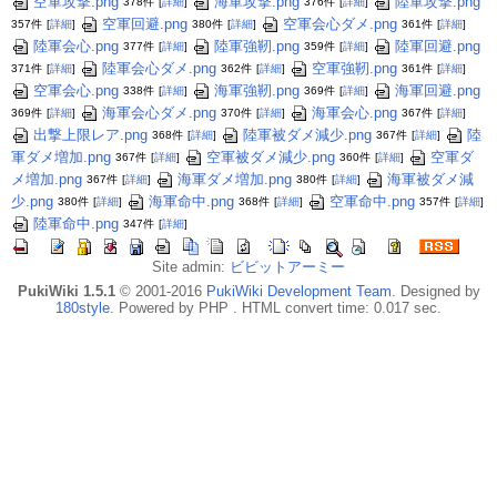
空軍攻撃.png
海軍攻撃.png
陸軍攻撃.png
378件
[
詳細
]
376件
[
詳細
]
空軍回避.png
空軍会心ダメ.png
357件
[
詳細
]
380件
[
詳細
]
361件
[
詳細
]
陸軍会心.png
陸軍強靭.png
陸軍回避.png
377件
[
詳細
]
359件
[
詳細
]
陸軍会心ダメ.png
空軍強靭.png
371件
[
詳細
]
362件
[
詳細
]
361件
[
詳細
]
空軍会心.png
海軍強靭.png
海軍回避.png
338件
[
詳細
]
369件
[
詳細
]
海軍会心ダメ.png
海軍会心.png
369件
[
詳細
]
370件
[
詳細
]
367件
[
詳細
]
出撃上限レア.png
陸軍被ダメ減少.png
陸
368件
[
詳細
]
367件
[
詳細
]
軍ダメ増加.png
空軍被ダメ減少.png
空軍ダ
367件
[
詳細
]
360件
[
詳細
]
メ増加.png
海軍ダメ増加.png
海軍被ダメ減
367件
[
詳細
]
380件
[
詳細
]
少.png
海軍命中.png
空軍命中.png
380件
[
詳細
]
368件
[
詳細
]
357件
[
詳細
]
陸軍命中.png
347件
[
詳細
]
Site admin:
ビビットアーミー
PukiWiki 1.5.1
© 2001-2016
PukiWiki Development Team
. Designed by
180style
. Powered by PHP . HTML convert time: 0.017 sec.