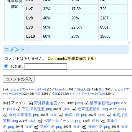
進軍速度
増加
Lv7
32%
17.5%
729
Lv8
40%
20%
2187
Lv9
50%
22.5%
6561
Lv10
60%
25%
19683
↑
コメント
†
コメントはありません。
Comments/英雄装備スキル
?
お名前:
Link:
ビビッドアーミー s167 wiki
(20d)
MenuBar
(408d)
英雄天賦
(471d)
農田
(493d)
ビビッドア
ーミーs167wiki
(2045d)
油田
(2293d)
金鉱
(2293d)
ビビットアーミーs167wiki
(2294d)
添付ファイル:
野外採集速度.png
部隊積載増加.png
349件
[
詳細
]
372
石油採集速度.png
進軍速度増加.png
件
[
詳細
]
365件
[
詳細
]
367件
[
詳細
]
食料採集速度.png
金鉱生産.png
金貨採集
364件
[
詳細
]
352件
[
詳細
]
速度.png
出撃上限ノーマル.png
陸軍生
371件
[
詳細
]
340件
[
詳細
]
命.png
空軍生命.png
海軍生命.png
364件
[
詳細
]
369件
[
詳細
]
361件
[
詳細
]