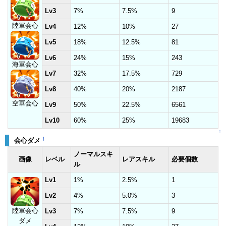
Lv3
7%
7.5%
9
陸軍会心
Lv4
12%
10%
27
Lv5
18%
12.5%
81
Lv6
24%
15%
243
海軍会心
Lv7
32%
17.5%
729
Lv8
40%
20%
2187
空軍会心
Lv9
50%
22.5%
6561
Lv10
60%
25%
19683
↑
†
会心ダメ
ノーマルスキ
画像
レベル
レアスキル
必要個数
ル
Lv1
1%
2.5%
1
Lv2
4%
5.0%
3
陸軍会心
Lv3
7%
7.5%
9
ダメ