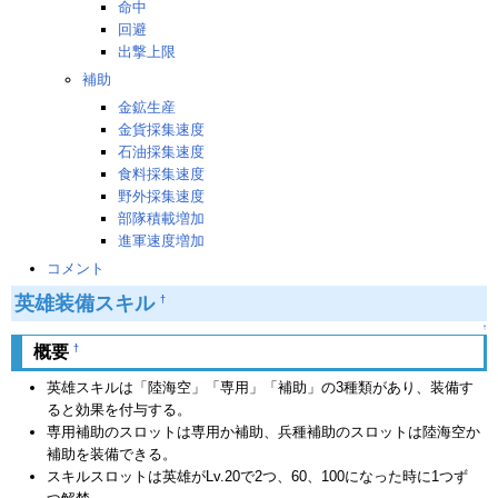
命中
回避
出撃上限
補助
金鉱生産
金貨採集速度
石油採集速度
食料採集速度
野外採集速度
部隊積載増加
進軍速度増加
コメント
英雄装備スキル
†
↑
†
概要
英雄スキルは「陸海空」「専用」「補助」の3種類があり、装備す
ると効果を付与する。
専用補助のスロットは専用か補助、兵種補助のスロットは陸海空か
補助を装備できる。
スキルスロットは英雄がLv.20で2つ、60、100になった時に1つず