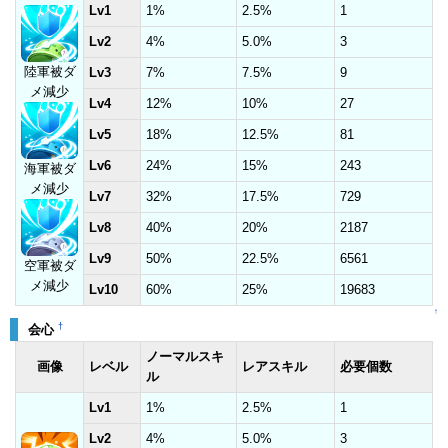
Lv1
1%
2.5%
1
Lv2
4%
5.0%
3
陸軍被ダ
Lv3
7%
7.5%
9
メ減少
Lv4
12%
10%
27
Lv5
18%
12.5%
81
Lv6
24%
15%
243
海軍被ダ
メ減少
Lv7
32%
17.5%
729
Lv8
40%
20%
2187
Lv9
50%
22.5%
6561
空軍被ダ
メ減少
Lv10
60%
25%
19683
↑
†
会心
ノーマルスキ
画像
レベル
レアスキル
必要個数
ル
Lv1
1%
2.5%
1
Lv2
4%
5.0%
3