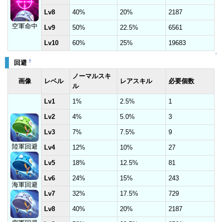
Lv8
40%
20%
2187
空軍命中
Lv9
50%
22.5%
6561
Lv10
60%
25%
19683
↑
†
回避
ノーマルスキ
画像
レベル
レアスキル
必要個数
ル
Lv1
1%
2.5%
1
Lv2
4%
5.0%
3
Lv3
7%
7.5%
9
陸軍回避
Lv4
12%
10%
27
Lv5
18%
12.5%
81
Lv6
24%
15%
243
海軍回避
Lv7
32%
17.5%
729
Lv8
40%
20%
2187