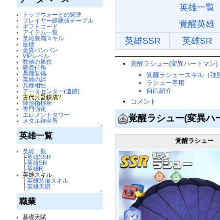
英雄一覧
トップウォーとの関連
プレイヤー経験値テーブル
覚醒英雄
ギフトコード
アイテム一覧
英雄装備スキル
英雄SSR
英雄SR
座標
金貨バンバン
VIPレベル
数値の単位
覚醒ラシュー(変異ハートマン
懸賞任務
兵種装備
覚醒ラシュースキル（強
英雄の絆
ラシュー専用
兵種相性
自己紹介
データセンター(遺跡)
古代兵器錬成
?
コメント
陣形指揮所
専門強化
エレメントタワー
覚醒ラシュー(変異ハ
メダル錬金所
↑
英雄一覧
覚醒ラシュー
英雄一覧
├
英雄SSR
├
英雄SR
├
英雄R
英雄スキル
├
英雄装備スキル
├
英雄天賦
↑
職業
基礎天賦