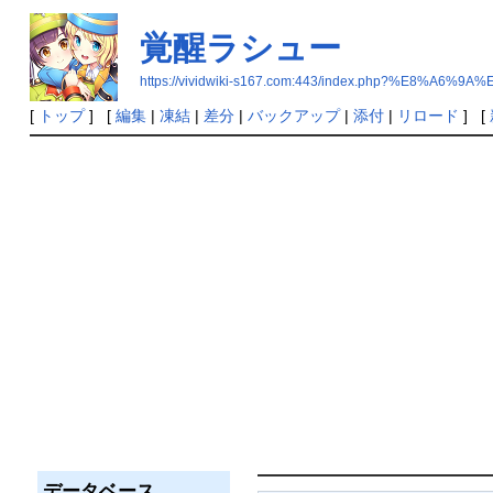
覚醒ラシュー
https://vividwiki-s167.com:443/index.php?%E8
[
トップ
] [
編集
|
凍結
|
差分
|
バックアップ
|
添付
|
リロード
] [
データベース