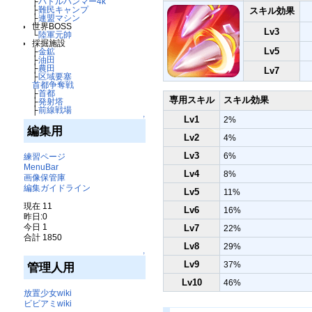
├
バトルハンマー4k
├
難民キャンプ
スキル効果
├
連盟マシン
世界BOSS
Lv3
└
陸軍元帥
採掘施設
Lv5
├
金鉱
├
油田
├
農田
Lv7
├
区域要塞
首都争奪戦
├
首都
専用スキル
スキル効果
├
発射塔
├
前線戦場
↑
Lv1
2%
編集用
Lv2
4%
Lv3
6%
練習ページ
MenuBar
Lv4
8%
画像保管庫
編集ガイドライン
Lv5
11%
現在 11
Lv6
16%
昨日:0
今日 1
Lv7
22%
合計 1850
Lv8
29%
↑
Lv9
37%
管理人用
Lv10
46%
放置少女wiki
ビビアミwiki