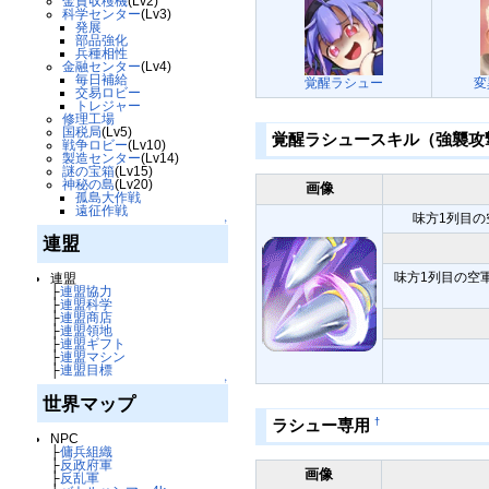
金貨収穫機
(Lv2)
科学センター
(Lv3)
発展
部品強化
兵種相性
金融センター
(Lv4)
毎日補給
覚醒ラシュー
変
交易ロビー
トレジャー
修理工場
国税局
(Lv5)
覚醒ラシュースキル（強襲攻
戦争ロビー
(Lv10)
製造センター
(Lv14)
謎の宝箱
(Lv15)
神秘の島
(Lv20)
画像
孤島大作戦
遠征作戦
味方1列目の
↑
連盟
味方1列目の空
連盟
├
連盟協力
├
連盟科学
├
連盟商店
├
連盟領地
├
連盟ギフト
├
連盟マシン
├
連盟目標
↑
世界マップ
†
ラシュー専用
NPC
├
傭兵組織
├
反政府軍
画像
├
反乱軍