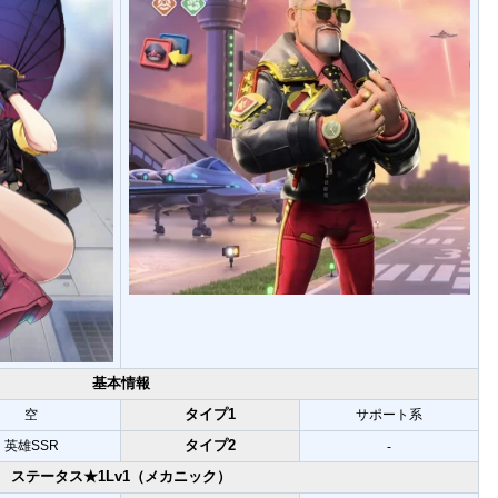
基本情報
タイプ1
空
サポート系
タイプ2
英雄SSR
-
ステータス★1Lv1（メカニック）