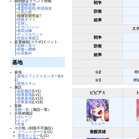
期間限定イベント情報
戦争
├
連盟輸送隊
├
連盟防衛戦-帝国強攻
防衛
├
人気の星
├
指揮官研究会
?
├
特典ギフト
統率
├
宝探し
├
ギガバンバン
ステ
├
無双試練
├
ディスカウント
戦争
├
目指せ発掘王
超電磁砲(コラボ)イベント
├
花飾り造り
防衛
├
初春へ贈物
├
お花集め
統率
↑
基地
☆2
橙
基地
├
基地エフェクトセンター
(Lv
1)
☆3
橙破
├
基地スキン
施設
├
金鉱施設
(Lv1)
ビビアミ
├
陸軍基地
(Lv1)
├
海軍基地
(Lv12)
├
空軍基地
(Lv18)
装飾
装飾一覧
（施設一覧）
兵収納施設
├
ガレージ
├
ドッグ
ラシュー
└
空港
その他（削除不可施設）
覚醒英雄
イベントボード
(Lv1)
製造センター
(Lv1)