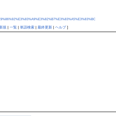
%A6%9A%E9%86%92%E3%83%A9%E3%82%B7%E3%83%A5%E3%83%BC
新規
|
一覧
|
単語検索
|
最終更新
|
ヘルプ
]