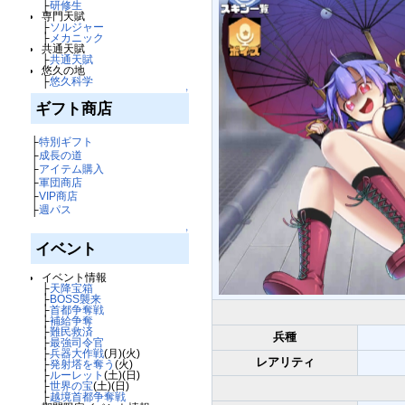
├
研修生
専門天賦
├
ソルジャー
├
メカニック
共通天賦
├
共通天賦
悠久の地
├
悠久科学
↑
ギフト商店
├
特別ギフト
├
成長の道
├
アイテム購入
├
軍団商店
├
VIP商店
├
週パス
↑
イベント
イベント情報
├
天降宝箱
├
BOSS襲来
├
首都争奪戦
├
補給争奪
├
難民救済
兵種
├
最強司令官
├
兵器大作戦
(月)(火)
レアリティ
├
発射塔を奪う
(火)
├
ルーレット
(土)(日)
├
世界の宝
(土)(日)
├
越境首都争奪戦