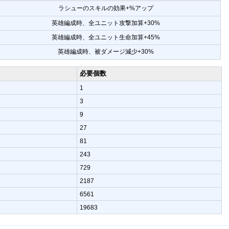
ラシューのスキルの効果+%アップ
英雄編成時、全ユニット攻撃加算+30%
英雄編成時、全ユニット生命加算+45%
英雄編成時、被ダメージ減少+30%
必要個数
1
3
9
27
81
243
729
2187
6561
19683