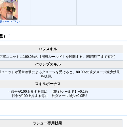
異ハートマン
†
撃）
バフスキル
空軍ユニットに160.0%の【開戦シールド】を展開する。(戦闘終了まで有効)
パッシブスキル
軍ユニットが通常攻撃によるダメージを受けると、80.0%の被ダメージ減少効果
を獲得。
スキルボーナス
・戦争が100上昇する毎に、【開戦シールド】+0.1%
・戦争が100上昇する毎に、被ダメージ減少+0.05%
ラシュー専用効果