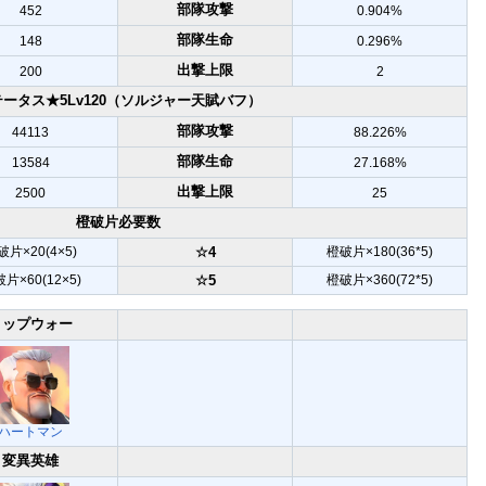
部隊攻撃
452
0.904%
部隊生命
148
0.296%
出撃上限
200
2
ータス★5Lv120（ソルジャー天賦バフ）
部隊攻撃
44113
88.226%
部隊生命
13584
27.168%
出撃上限
2500
25
橙破片必要数
破片×20(4×5)
☆4
橙破片×180(36*5)
片×60(12×5)
☆5
橙破片×360(72*5)
トップウォー
ハートマン
変異英雄