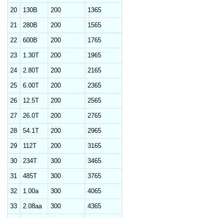
20
130B
200
1365
21
280B
200
1565
22
600B
200
1765
23
1.30T
200
1965
24
2.80T
200
2165
25
6.00T
200
2365
26
12.5T
200
2565
27
26.0T
200
2765
28
54.1T
200
2965
29
112T
200
3165
30
234T
300
3465
31
485T
300
3765
32
1.00a
300
4065
33
2.08aa
300
4365