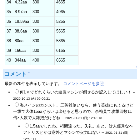
34
4.32aa
300
4665
35
8.97aa
300
4965
36
18.59aa
300
5265
37
38.6aa
300
5565
38
80aa
300
5865
39
166aa
300
6165
40
344aa
400
6565
↑
コメント
†
最新の20件を表示しています。
コメントページを参照
何Lｖでどれくらいの連盟マシンが倒せるか記入してほしい！ --
2020-10-13 (火) 00:09:21
海メインのカンスト、三英雄使いなら、使う英雄にもよるけど
一撃で大体15aaぐらいは出せると思うので、余裕見て攻撃回数11
倍×人数で大雑把だけどね --
2021-01-31 (日) 12:48:18
1.5aaでしたわ。桁間違った。失礼。あと、対人優秀なベ
アトリスとかは意外とマシンで火力出ない --
2021-01-31 (日)
12:50:11