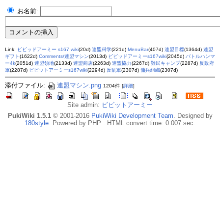
お名前:
Link:
ビビッドアーミー s167 wiki
(20d)
連盟科学
(221d)
MenuBar
(407d)
連盟目標
(1364d)
連盟
ギフト
(1622d)
Comments/連盟マシン
(2013d)
ビビッドアーミーs167wiki
(2045d)
バトルハンマ
ー4k
(2051d)
連盟領地
(2133d)
連盟商店
(2263d)
連盟協力
(2267d)
難民キャンプ
(2287d)
反政府
軍
(2287d)
ビビットアーミーs167wiki
(2294d)
反乱軍
(2307d)
傭兵組織
(2307d)
添付ファイル:
連盟マシン.png
1204件
[
詳細
]
Site admin:
ビビットアーミー
PukiWiki 1.5.1
© 2001-2016
PukiWiki Development Team
. Designed by
180style
. Powered by PHP . HTML convert time: 0.007 sec.