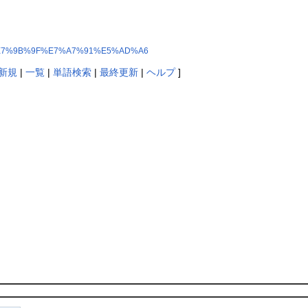
0%A3%E7%9B%9F%E7%A7%91%E5%AD%A6
新規
|
一覧
|
単語検索
|
最終更新
|
ヘルプ
]