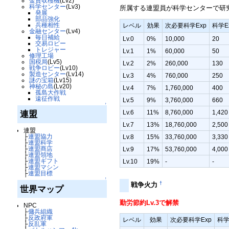
金貨収穫機
(Lv2)
科学センター
(Lv3)
所属する連盟員が科学センターで研
発展
部品強化
兵種相性
レベル
効果
次必要科学Exp
科学E
金融センター
(Lv4)
毎日補給
Lv.0
0%
10,000
20
交易ロビー
トレジャー
Lv.1
1%
60,000
50
修理工場
国税局
(Lv5)
Lv.2
2%
260,000
130
戦争ロビー
(Lv10)
製造センター
(Lv14)
Lv.3
4%
760,000
250
謎の宝箱
(Lv15)
神秘の島
(Lv20)
Lv.4
7%
1,760,000
400
孤島大作戦
遠征作戦
Lv.5
9%
3,760,000
660
↑
Lv.6
11%
8,760,000
1,420
連盟
Lv.7
13%
18,760,000
2,500
連盟
├
連盟協力
Lv.8
15%
33,760,000
3,330
├
連盟科学
├
連盟商店
Lv.9
17%
53,760,000
4,000
├
連盟領地
├
連盟ギフト
Lv.10
19%
-
-
├
連盟マシン
├
連盟目標
↑
†
戦争火力
世界マップ
勤労節約Lv.3で解禁
NPC
├
傭兵組織
├
反政府軍
レベル
効果
次必要科学Exp
科学
├
反乱軍