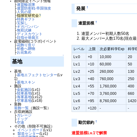
期間限定イベント情報
├
連盟輸送隊
†
発展
├
連盟防衛戦-帝国強攻
├
人気の星
├
指揮官研究会
?
├
特典ギフト
†
連盟規模
├
宝探し
├
ギガバンバン
├
無双試練
連盟メンバー初期人数50名
├
ディスカウント
├
目指せ発掘王
最大メンバー人数170名(現在最
超電磁砲(コラボ)イベント
├
花飾り造り
├
初春へ贈物
レベル
上限
次必要科学Exp
科学E
├
お花集め
↑
Lv.0
+0
10,000
20
基地
Lv.1
+10
60,000
50
基地
Lv.2
+25
260,000
130
├
基地エフェクトセンター
(Lv
1)
Lv.3
+40
760,000
250
├
基地スキン
施設
Lv.4
+55
1,760,000
400
├
金鉱施設
(Lv1)
├
陸軍基地
(Lv1)
Lv.5
+70
3,760,000
660
├
海軍基地
(Lv12)
├
空軍基地
(Lv18)
Lv.6
+95
8,760,000
1420
装飾
装飾一覧
（施設一覧）
Lv.7
+120
-
-
兵収納施設
├
ガレージ
├
ドッグ
†
勤労節約
└
空港
その他（削除不可施設）
イベントボード
(Lv1)
連盟規模Lv.1で解禁
製造センター
(Lv1)