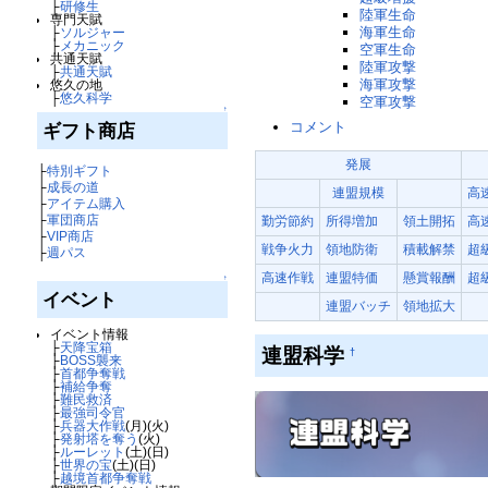
├
研修生
陸軍生命
専門天賦
海軍生命
├
ソルジャー
├
メカニック
空軍生命
共通天賦
陸軍攻撃
├
共通天賦
海軍攻撃
悠久の地
├
悠久科学
空軍攻撃
↑
コメント
ギフト商店
発展
├
特別ギフト
├
成長の道
連盟規模
高
├
アイテム購入
├
軍団商店
勤労節約
所得増加
領土開拓
高
├
VIP商店
戦争火力
領地防衛
積載解禁
超
├
週パス
高速作戦
連盟特価
懸賞報酬
超
↑
イベント
連盟バッチ
領地拡大
イベント情報
├
天降宝箱
連盟科学
†
├
BOSS襲来
├
首都争奪戦
├
補給争奪
├
難民救済
├
最強司令官
├
兵器大作戦
(月)(火)
├
発射塔を奪う
(火)
├
ルーレット
(土)(日)
├
世界の宝
(土)(日)
├
越境首都争奪戦