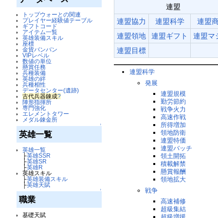
連盟
トップウォーとの関連
プレイヤー経験値テーブル
連盟協力
連盟科学
連盟
ギフトコード
アイテム一覧
連盟領地
連盟ギフト
連盟マ
英雄装備スキル
座標
金貨バンバン
連盟目標
VIPレベル
数値の単位
懸賞任務
連盟科学
兵種装備
英雄の絆
発展
兵種相性
データセンター(遺跡)
連盟規模
古代兵器錬成
?
勤労節約
陣形指揮所
専門強化
戦争火力
エレメントタワー
高速作戦
メダル錬金所
所得増加
↑
領地防衛
英雄一覧
連盟特価
連盟バッチ
英雄一覧
├
英雄SSR
領土開拓
├
英雄SR
積載解禁
├
英雄R
懸賞報酬
英雄スキル
├
英雄装備スキル
領地拡大
├
英雄天賦
戦争
↑
職業
高速補修
超級集結
基礎天賦
超級増援