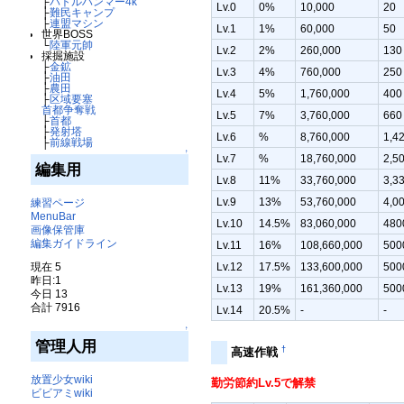
├
バトルハンマー4k
Lv.0
0%
10,000
20
├
難民キャンプ
├
連盟マシン
Lv.1
1%
60,000
50
世界BOSS
└
陸軍元帥
Lv.2
2%
260,000
130
採掘施設
├
金鉱
Lv.3
4%
760,000
250
├
油田
├
農田
Lv.4
5%
1,760,000
400
├
区域要塞
首都争奪戦
Lv.5
7%
3,760,000
660
├
首都
├
発射塔
Lv.6
%
8,760,000
1,4
├
前線戦場
↑
Lv.7
%
18,760,000
2,5
編集用
Lv.8
11%
33,760,000
3,3
Lv.9
13%
53,760,000
4,0
練習ページ
MenuBar
Lv.10
14.5%
83,060,000
480
画像保管庫
編集ガイドライン
Lv.11
16%
108,660,000
500
現在 5
Lv.12
17.5%
133,600,000
500
昨日:1
Lv.13
19%
161,360,000
500
今日 13
合計 7916
Lv.14
20.5%
-
-
↑
管理人用
†
高速作戦
放置少女wiki
勤労節約Lv.5で解禁
ビビアミwiki