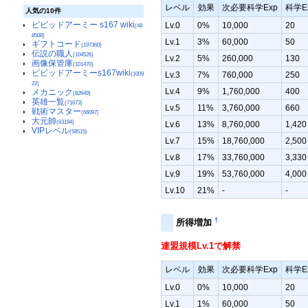
レベル
効果
次必要科学Exp
科学E
人気の10件
ビビッドアーミー s167 wiki
Lv.0
0%
10,000
20
(48
8508)
Lv.1
3%
60,000
50
ギフトコード
(197360)
伝説の職人
(104526)
Lv.2
5%
260,000
130
画像保管庫
(101470)
ビビッドアーミーs167wiki
Lv.3
7%
760,000
250
(1009
22)
Lv.4
9%
1,760,000
400
メカニック
(82649)
英雄一覧
(71673)
Lv.5
11%
3,760,000
660
戦術マスター
(66097)
大元帥
(63194)
Lv.6
13%
8,760,000
1,420
VIPレベル
(58515)
Lv.7
15%
18,760,000
2,500
Lv.8
17%
33,760,000
3,330
Lv.9
19%
53,760,000
4,000
Lv.10
21%
-
-
†
所得増加
連盟規模Lv.1で解禁
レベル
効果
次必要科学Exp
科学E
Lv.0
0%
10,000
20
Lv.1
1%
60,000
50