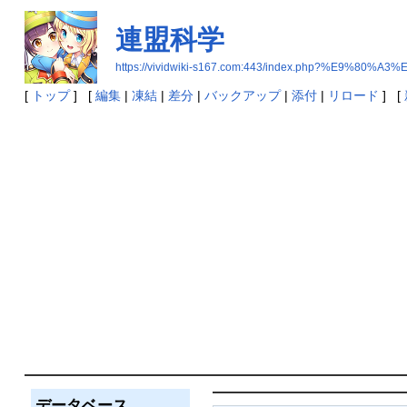
連盟科学
https://vividwiki-s167.com:443/index.php?%E9%8
[
トップ
] [
編集
|
凍結
|
差分
|
バックアップ
|
添付
|
リロード
] [
データベース