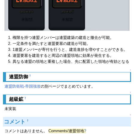
権限を持つ連盟メンバーは連盟建築の建造と撤去が可能。
一定条件を満たすと連盟要塞の建造が可能。
1連盟メンバーが寄付を行うと、建造進捗を増やすことができる。
連盟要塞を建造すると周辺の連盟領地に効果が発生する。
異なる連盟の領地と重複した場合、先に配置した領地が有効となる
↑
†
連盟防御
連盟防衛戦-帝国強攻
の別ページでまとめています。
↑
†
超級鉱
未実装
↑
コメント
†
コメントはありません。
Comments/連盟領地
?