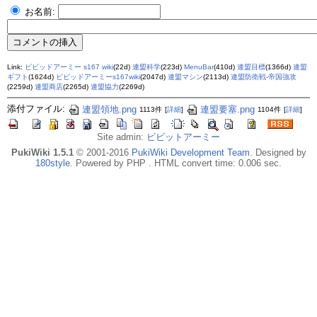
お名前:
Link:
ビビッドアーミー s167 wiki
(22d)
連盟科学
(223d)
MenuBar
(410d)
連盟目標
(1366d)
連盟
ギフト
(1624d)
ビビッドアーミーs167wiki
(2047d)
連盟マシン
(2113d)
連盟防衛戦-帝国強攻
(2259d)
連盟商店
(2265d)
連盟協力
(2269d)
添付ファイル:
連盟領地.png
連盟要塞.png
1113件
[
詳細
]
1104件
[
詳細
]
Site admin:
ビビットアーミー
PukiWiki 1.5.1
© 2001-2016
PukiWiki Development Team
. Designed by
180style
. Powered by PHP . HTML convert time: 0.006 sec.