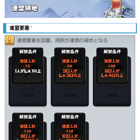
↑
†
連盟要塞