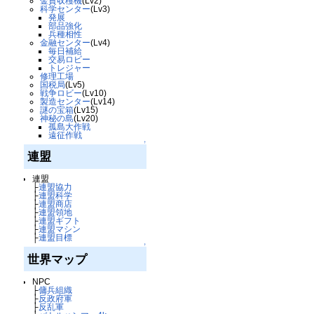
金貨収穫機
(Lv2)
科学センター
(Lv3)
発展
部品強化
兵種相性
金融センター
(Lv4)
毎日補給
交易ロビー
トレジャー
修理工場
国税局
(Lv5)
戦争ロビー
(Lv10)
製造センター
(Lv14)
謎の宝箱
(Lv15)
神秘の島
(Lv20)
孤島大作戦
遠征作戦
↑
連盟
連盟
├
連盟協力
├
連盟科学
├
連盟商店
├
連盟領地
├
連盟ギフト
├
連盟マシン
├
連盟目標
↑
世界マップ
NPC
├
傭兵組織
├
反政府軍
├
反乱軍