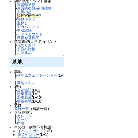
期間限定イベント情報
├
連盟輸送隊
├
連盟防衛戦-帝国強攻
├
人気の星
├
指揮官研究会
?
├
特典ギフト
├
宝探し
├
ギガバンバン
├
無双試練
├
ディスカウント
├
目指せ発掘王
超電磁砲(コラボ)イベント
├
花飾り造り
├
初春へ贈物
├
お花集め
↑
基地
基地
├
基地エフェクトセンター
(Lv
1)
├
基地スキン
施設
├
金鉱施設
(Lv1)
├
陸軍基地
(Lv1)
├
海軍基地
(Lv12)
├
空軍基地
(Lv18)
装飾
装飾一覧
（施設一覧）
兵収納施設
├
ガレージ
├
ドッグ
└
空港
その他（削除不可施設）
イベントボード
(Lv1)
製造センター
(Lv1)