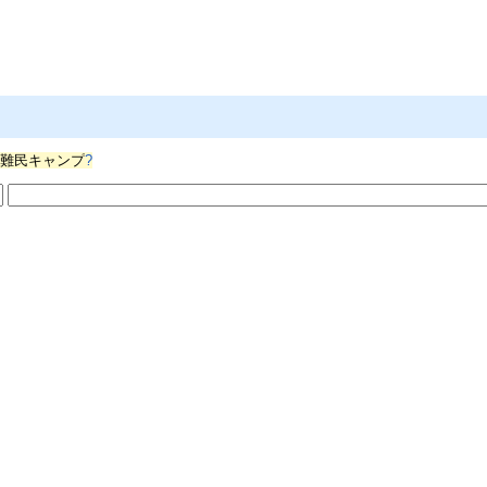
ts/難民キャンプ
?