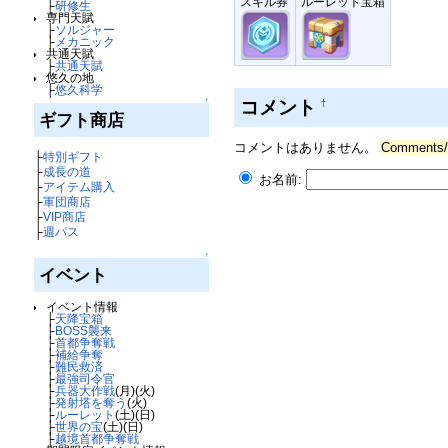
スキル券
ルーレット宝箱
├
研修生
専門天賦
├
ソルジャー
├
メカニック
共通天賦
├
共通天賦
悠久の地
├
悠久科学
コメント
↑
†
ギフト商店
コメントはありません。
Commen
├
特別ギフト
├
成長の道
お名前:
├
アイテム購入
├
軍団商店
├
VIP商店
├
週パス
↑
イベント
イベント情報
├
天降宝箱
├
BOSS襲来
├
首都争奪戦
├
補給争奪
├
難民救済
├
最強司令官
├
兵器大作戦
(月)(火)
├
発射塔を奪う
(火)
├
ルーレット
(土)(日)
├
世界の宝
(土)(日)
├
越境首都争奪戦