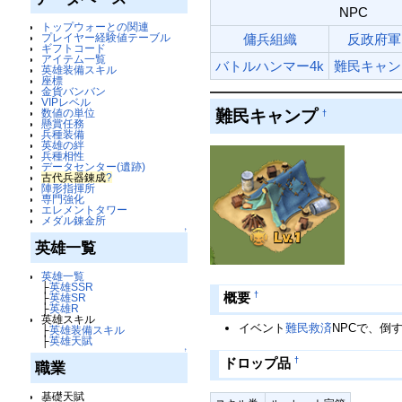
NPC
トップウォーとの関連
プレイヤー経験値テーブル
傭兵組織
反政府軍
ギフトコード
アイテム一覧
バトルハンマー4k
難民キャン
英雄装備スキル
座標
金貨バンバン
VIPレベル
難民キャンプ
数値の単位
†
懸賞任務
兵種装備
英雄の絆
兵種相性
データセンター(遺跡)
古代兵器錬成
?
陣形指揮所
専門強化
エレメントタワー
メダル錬金所
↑
英雄一覧
英雄一覧
├
英雄SSR
†
概要
├
英雄SR
├
英雄R
英雄スキル
イベント
難民救済
NPCで、倒
├
英雄装備スキル
├
英雄天賦
↑
†
ドロップ品
職業
基礎天賦