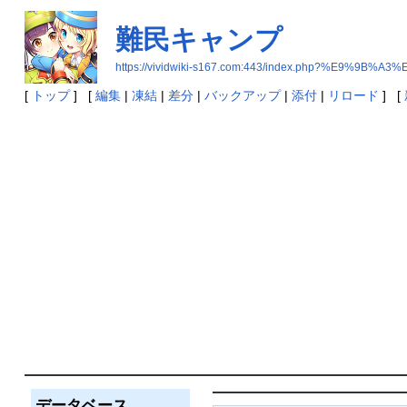
難民キャンプ
https://vividwiki-s167.com:443/index.php?%E9
[
トップ
] [
編集
|
凍結
|
差分
|
バックアップ
|
添付
|
リロード
] [
データベース