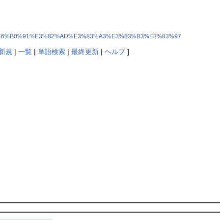
%9B%A3%E6%B0%91%E3%82%AD%E3%83%A3%E3%83%B3%E3%83%97
新規
|
一覧
|
単語検索
|
最終更新
|
ヘルプ
]