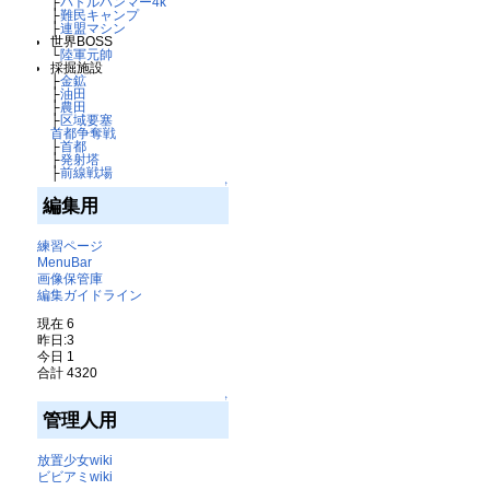
├
バトルハンマー4k
├
難民キャンプ
├
連盟マシン
世界BOSS
└
陸軍元帥
採掘施設
├
金鉱
├
油田
├
農田
├
区域要塞
首都争奪戦
├
首都
├
発射塔
├
前線戦場
↑
編集用
練習ページ
MenuBar
画像保管庫
編集ガイドライン
現在 6
昨日:3
今日 1
合計 4320
↑
管理人用
放置少女wiki
ビビアミwiki