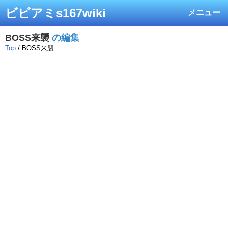
ビビアミs167wiki
メニュー
BOSS来襲
の編集
Top
/ BOSS来襲