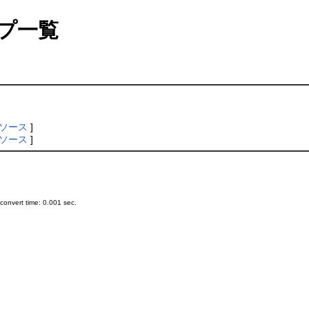
プ一覧
ソース
]
ソース
]
onvert time: 0.001 sec.