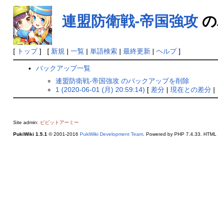
連盟防衛戦-帝国強攻
の
[
トップ
] [
新規
|
一覧
|
単語検索
|
最終更新
|
ヘルプ
]
バックアップ一覧
連盟防衛戦-帝国強攻 のバックアップを削除
1 (2020-06-01 (月) 20:59:14)
[
差分
|
現在との差分
|
Site admin:
ビビットアーミー
PukiWiki 1.5.1
© 2001-2016
PukiWiki Development Team
. Powered by PHP 7.4.33. HTML c