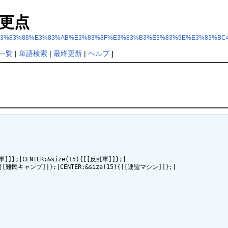
更点
3%83%90%E3%83%88%E3%83%AB%E3%83%8F%E3%83%B3%E3%83%9E%E3%83%BC
一覧
|
単語検索
|
最終更新
|
ヘルプ
]
]]};|CENTER:&size(15){[[反乱軍]]};|

{[[難民キャンプ]]};|CENTER:&size(15){[[連盟マシン]]};|
