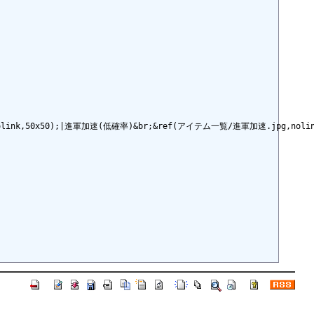
k,50x50);|進軍加速(低確率)&br;&ref(アイテム一覧/進軍加速.jpg,nolink,