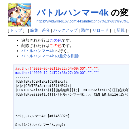
バトルハンマー4k
の変
https://vividwiki-s167.com:443/index.php?%E
[
トップ
] [
編集
|
差分
|
バックアップ
|
添付
|
リロード
] [
新規
|
追加された行は
この色
です。
削除された行は
この色
です。
バトルハンマー4k
へ行く。
バトルハンマー4k の差分を削除
#author("2020-05-02T19:22:54+09:00","","")
#author("2020-12-24T22:36:27+09:00","","")
-------

|CENTER:|CENTER:|CENTER:|c

|>|>|CENTER:&size(15){NPC};|

|CENTER:&size(15){[[傭兵組織]]};|CENTER:&size(15){[[反政府軍
|CENTER:&size(15){[[バトルハンマー4k]]};|CENTER:&size(15)
-------

*バトルハンマー4k [#t145392e]

&ref(バトルハンマー4k.png);
