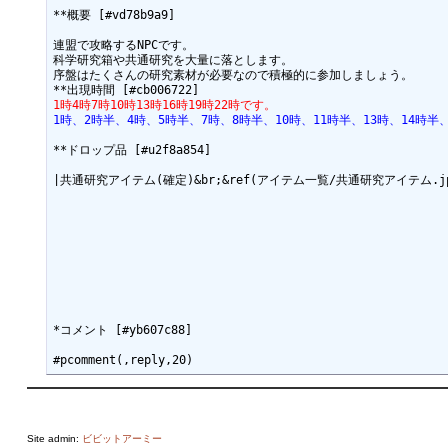
**概要 [#vd78b9a9]

連盟で攻略するNPCです。

科学研究箱や共通研究を大量に落とします。

序盤はたくさんの研究素材が必要なので積極的に参加しましょう。

1時4時7時10時13時16時19時22時です。
1時、2時半、4時、5時半、7時、8時半、10時、11時半、13時、14時半、
**ドロップ品 [#u2f8a854]

|共通研究アイテム(確定)&br;&ref(アイテム一覧/共通研究アイテム.jpg,no
*コメント [#yb607c88]

Site admin:
ビビットアーミー