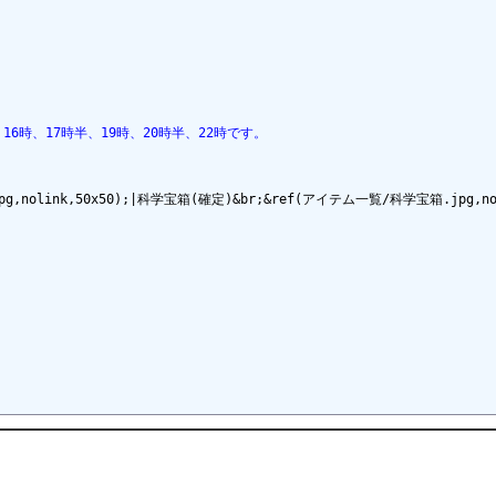
16時、17時半、19時、20時半、22時です。
link,50x50);|科学宝箱(確定)&br;&ref(アイテム一覧/科学宝箱.jpg,nolin