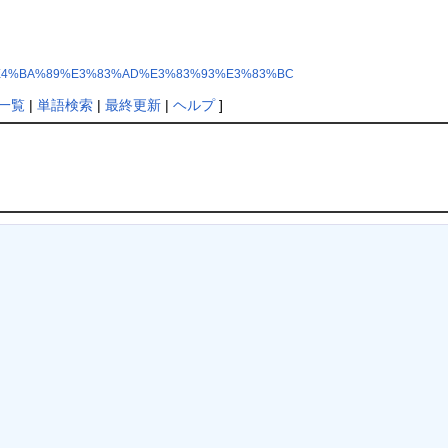
%88%A6%E4%BA%89%E3%83%AD%E3%83%93%E3%83%BC
一覧
|
単語検索
|
最終更新
|
ヘルプ
]