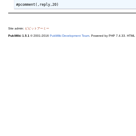
Site admin:
ビビットアーミー
PukiWiki 1.5.1
© 2001-2016
PukiWiki Development Team
. Powered by PHP 7.4.33. HTML c