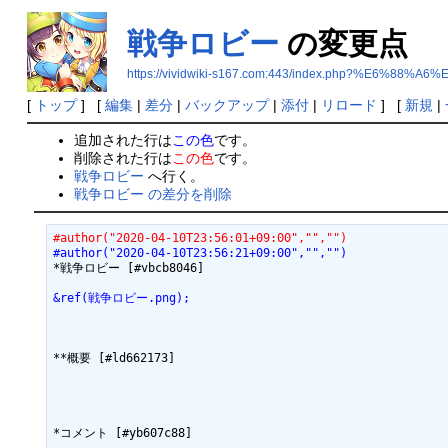
戦争ロビー
の変更点
https://vividwiki-s167.com:443/index.php?%E6
[
トップ
] [
編集
|
差分
|
バックアップ
|
添付
|
リロード
] [
新規
|
追加された行は
この色
です。
削除された行は
この色
です。
戦争ロビー
へ行く。
戦争ロビー の差分を削除
#author("2020-04-10T23:56:01+09:00","","")
#author("2020-04-10T23:56:21+09:00","","")
*戦争ロビー [#vbcb8046]

&ref(戦争ロビー.png);
**概要 [#ld662173]

*コメント [#yb607c88]
