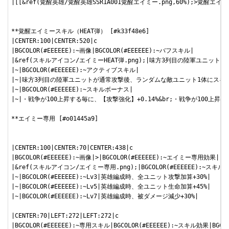
|[[&ref(覚醒英雄/覚醒英雄SSR1A001覚醒エイミー.png,60%);>覚醒エイミ
**覚醒エイミースキル（HEAT弾） [#k33f48e6]

|CENTER:100|CENTER:520|c

|BGCOLOR(#EEEEEE):~画像|BGCOLOR(#EEEEEE):~バフスキル|

|&ref(スキルアイコン/エイミーHEAT弾.png);|味方3列目の陸軍ユニット
|~|BGCOLOR(#EEEEEE):~アクティブスキル|

|~|味方3列目の陸軍ユニットが通常攻撃後、ランダムな敵ユニット1体にスキル
|~|BGCOLOR(#EEEEEE):~スキルボーナス|

|~|・戦争が100上昇する毎に、【攻撃強化】+0.14%&br;・戦争が100上昇
**エイミー専用 [#o01445a9]

|CENTER:100|CENTER:70|CENTER:438|c

|BGCOLOR(#EEEEEE):~画像|>|BGCOLOR(#EEEEEE):~エイミー専用効果|

|&ref(スキルアイコン/エイミー専用.png);|BGCOLOR(#EEEEEE):~ス
|~|BGCOLOR(#EEEEEE):~Lv3|英雄編成時、全ユニット攻撃加算+30%|

|~|BGCOLOR(#EEEEEE):~Lv5|英雄編成時、全ユニット生命加算+45%|

|~|BGCOLOR(#EEEEEE):~Lv7|英雄編成時、被ダメージ減少+30%|

|CENTER:70|LEFT:272|LEFT:272|c

|BGCOLOR(#EEEEEE):~専用スキル|BGCOLOR(#EEEEEE):~スキル効果|BGCOL