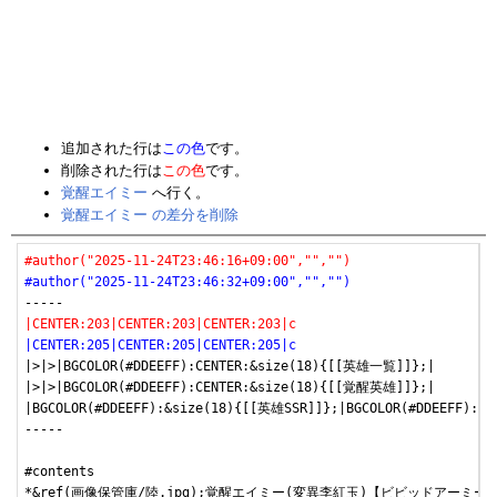
追加された行は
この色
です。
削除された行は
この色
です。
覚醒エイミー
へ行く。
覚醒エイミー の差分を削除
#author("2025-11-24T23:46:16+09:00","","")
#author("2025-11-24T23:46:32+09:00","","")
|CENTER:203|CENTER:203|CENTER:203|c
|CENTER:205|CENTER:205|CENTER:205|c
|>|>|BGCOLOR(#DDEEFF):CENTER:&size(18){[[英雄一覧]]};|

|>|>|BGCOLOR(#DDEEFF):CENTER:&size(18){[[覚醒英雄]]};|

|BGCOLOR(#DDEEFF):&size(18){[[英雄SSR]]};|BGCOLOR(#DDEEFF):&s
-----

#contents

*&ref(画像保管庫/陸.jpg);覚醒エイミー(変異李紅玉)【ビビッドアーミー/トッ