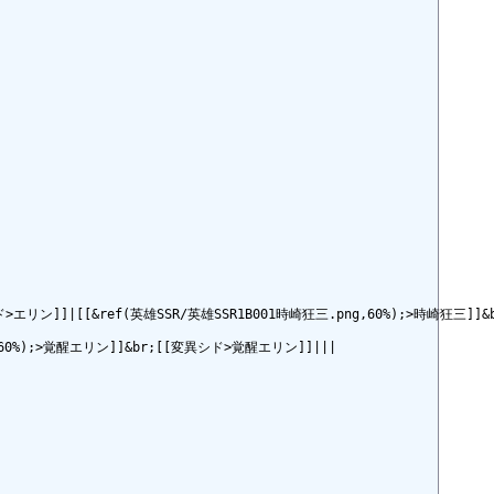
シド>エリン]]|[[&ref(英雄SSR/英雄SSR1B001時崎狂三.png,60%);>時崎狂三]]&b
60%);>覚醒エリン]]&br;[[変異シド>覚醒エリン]]|||
