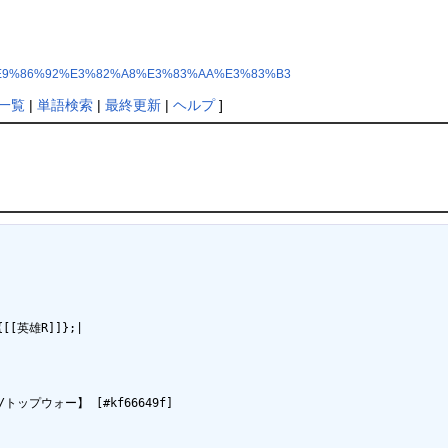
A6%9A%E9%86%92%E3%82%A8%E3%83%AA%E3%83%B3
一覧
|
単語検索
|
最終更新
|
ヘルプ
]
{[[英雄R]]};|

ップウォー】 [#kf66649f]
