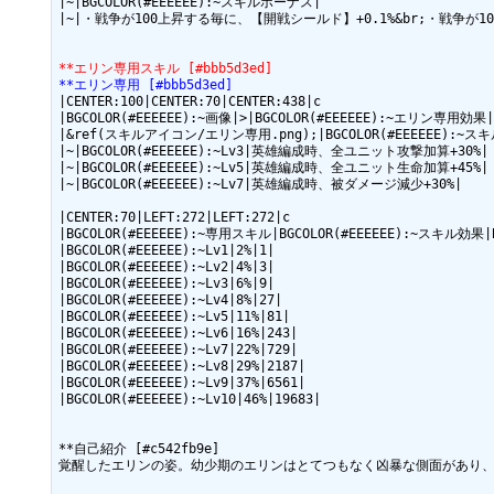
|~|BGCOLOR(#EEEEEE):~スキルボーナス|

|~|・戦争が100上昇する毎に、【開戦シールド】+0.1%&br;・戦争が10
**エリン専用スキル [#bbb5d3ed]
**エリン専用 [#bbb5d3ed]
|CENTER:100|CENTER:70|CENTER:438|c

|BGCOLOR(#EEEEEE):~画像|>|BGCOLOR(#EEEEEE):~エリン専用効果|

|&ref(スキルアイコン/エリン専用.png);|BGCOLOR(#EEEEEE):
|~|BGCOLOR(#EEEEEE):~Lv3|英雄編成時、全ユニット攻撃加算+30%|

|~|BGCOLOR(#EEEEEE):~Lv5|英雄編成時、全ユニット生命加算+45%|

|~|BGCOLOR(#EEEEEE):~Lv7|英雄編成時、被ダメージ減少+30%|

|CENTER:70|LEFT:272|LEFT:272|c

|BGCOLOR(#EEEEEE):~専用スキル|BGCOLOR(#EEEEEE):~スキル効果|B
|BGCOLOR(#EEEEEE):~Lv1|2%|1|

|BGCOLOR(#EEEEEE):~Lv2|4%|3|

|BGCOLOR(#EEEEEE):~Lv3|6%|9|

|BGCOLOR(#EEEEEE):~Lv4|8%|27|

|BGCOLOR(#EEEEEE):~Lv5|11%|81|

|BGCOLOR(#EEEEEE):~Lv6|16%|243|

|BGCOLOR(#EEEEEE):~Lv7|22%|729|

|BGCOLOR(#EEEEEE):~Lv8|29%|2187|

|BGCOLOR(#EEEEEE):~Lv9|37%|6561|

|BGCOLOR(#EEEEEE):~Lv10|46%|19683|

**自己紹介 [#c542fb9e]

覚醒したエリンの姿。幼少期のエリンはとてつもなく凶暴な側面があり、