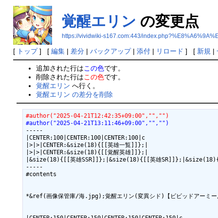
覚醒エリン
の変更点
https://vividwiki-s167.com:443/index.php?%E8%
[
トップ
] [
編集
|
差分
|
バックアップ
|
添付
|
リロード
] [
新規
|
追加された行は
この色
です。
削除された行は
この色
です。
覚醒エリン
へ行く。
覚醒エリン の差分を削除
#author("2025-04-21T12:42:35+09:00","","")
#author("2025-04-21T13:11:46+09:00","","")
-----

|CENTER:100|CENTER:100|CENTER:100|c

|>|>|CENTER:&size(18){[[英雄一覧]]};|

|>|>|CENTER:&size(18){[[覚醒英雄]]};|

|&size(18){[[英雄SSR]]};|&size(18){[[英雄SR]]};|&size(18)
-----

#contents

*&ref(画像保管庫/海.jpg);覚醒エリン(変異シド)【ビビッドアーミー/ト