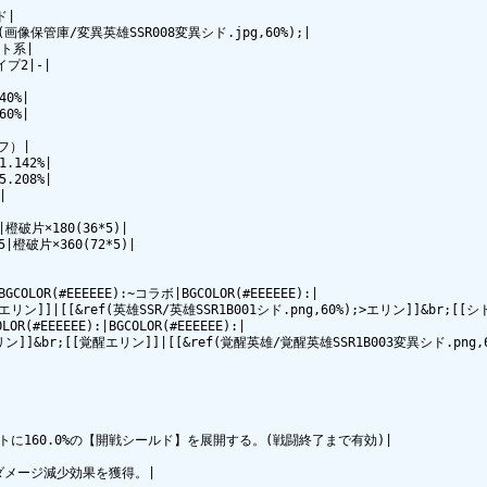
|

f(画像保管庫/変異英雄SSR008変異シド.jpg,60%);|

ト系|

イプ2|-|

0%|

0%|

フ）|

.142%|

.208%|



4|橙破片×180(36*5)|

☆5|橙破片×360(72*5)|

COLOR(#EEEEEE):~コラボ|BGCOLOR(#EEEEEE):|

[エリン]]|[[&ref(英雄SSR/英雄SSR1B001シド.png,60%);>エリン]]&br;[[
R(#EEEEEE):|BGCOLOR(#EEEEEE):|

リン]]&br;[[覚醒エリン]]|[[&ref(覚醒英雄/覚醒英雄SSR1B003変異シド.png,
ットに160.0%の【開戦シールド】を展開する。(戦闘終了まで有効)|

ダメージ減少効果を獲得。|
