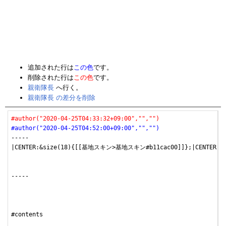
追加された行は
この色
です。
削除された行は
この色
です。
親衛隊長
へ行く。
親衛隊長 の差分を削除
#author("2020-04-25T04:33:32+09:00","","")
#author("2020-04-25T04:52:00+09:00","","")
-----

|CENTER:&size(18){[[基地スキン>基地スキン#b11cac00]]};|CENTER
-----

#contents
