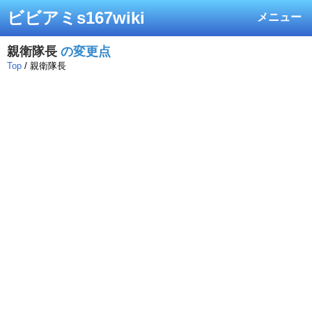
ビビアミs167wiki
メニュー
親衛隊長
の変更点
Top
/ 親衛隊長