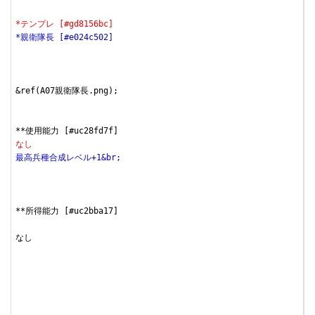
*テンプレ [#gd8156bc]
*親衛隊長 [#e024c502]
&ref(A07親衛隊長.png);

なし
最高兵種合成レベル+1&br;
**所得能力 [#uc2bba17]

なし
