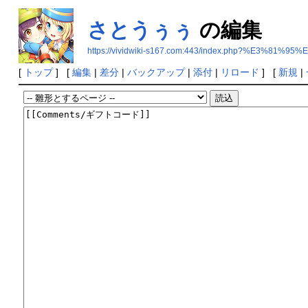
さとうぅぅ
の編集
https://vividwiki-s167.com:443/index.php?%E3%
[
トップ
] [
編集
|
差分
|
バックアップ
|
添付
|
リロード
] [
新規
|