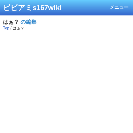
ビビアミs167wiki
メニュー
はぁ？
の編集
Top
/ はぁ？