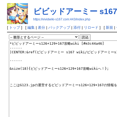
ビビッドアーミー s167 
https://vividwiki-s167.com:443/index.php
[
トップ
] [
編集
|
差分
|
バックアップ
|
添付
|
リロード
] [
新規
|