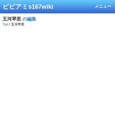
ビビアミs167wiki
メニュー
五河琴里
の編集
Top
/ 五河琴里