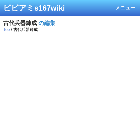
ビビアミs167wiki
メニュー
古代兵器錬成
の編集
Top
/ 古代兵器錬成