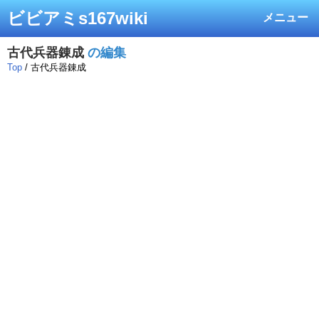
ビビアミs167wiki
メニュー
古代兵器錬成
の編集
Top
/ 古代兵器錬成