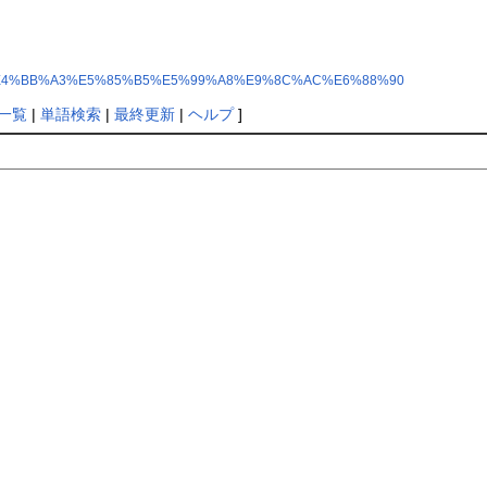
%8F%A4%E4%BB%A3%E5%85%B5%E5%99%A8%E9%8C%AC%E6%88%90
一覧
|
単語検索
|
最終更新
|
ヘルプ
]