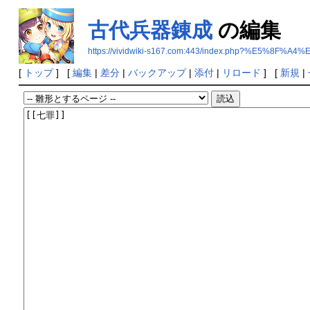
古代兵器錬成
の編集
https://vividwiki-s167.com:443/index.php?%E5
[
トップ
] [
編集
|
差分
|
バックアップ
|
添付
|
リロード
] [
新規
|