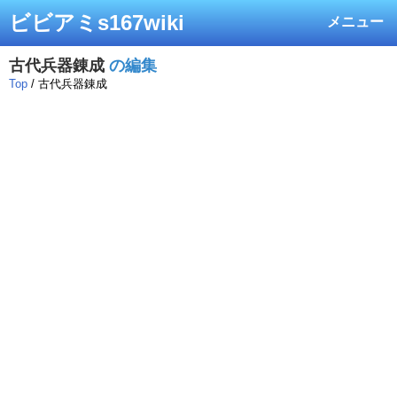
ビビアミs167wiki
メニュー
古代兵器錬成
の編集
Top
/ 古代兵器錬成