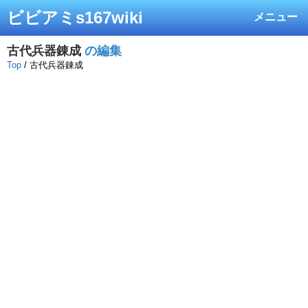
ビビアミs167wiki
メニュー
古代兵器錬成
の編集
Top
/ 古代兵器錬成