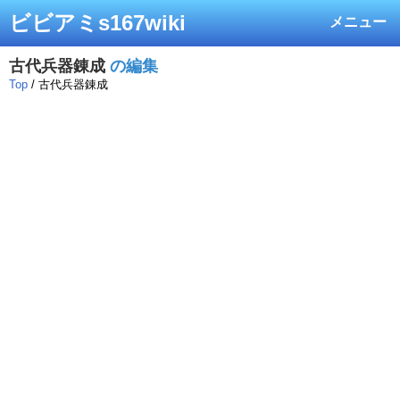
ビビアミs167wiki
メニュー
古代兵器錬成
の編集
Top
/ 古代兵器錬成