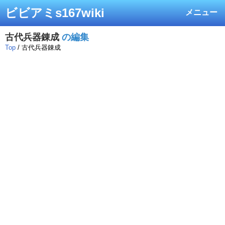
ビビアミs167wiki
メニュー
古代兵器錬成
の編集
Top
/ 古代兵器錬成