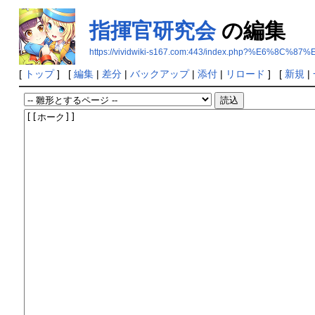
指揮官研究会
の編集
https://vividwiki-s167.com:443/index.php?%E
[
トップ
] [
編集
|
差分
|
バックアップ
|
添付
|
リロード
] [
新規
|