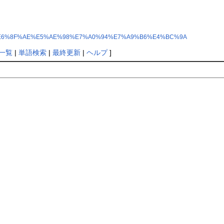
6%8C%87%E6%8F%AE%E5%AE%98%E7%A0%94%E7%A9%B6%E4%BC%9A
一覧
|
単語検索
|
最終更新
|
ヘルプ
]