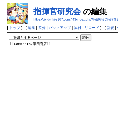
指揮官研究会
の編集
https://vividwiki-s167.com:443/index.php?%E
[
トップ
] [
編集
|
差分
|
バックアップ
|
添付
|
リロード
] [
新規
|