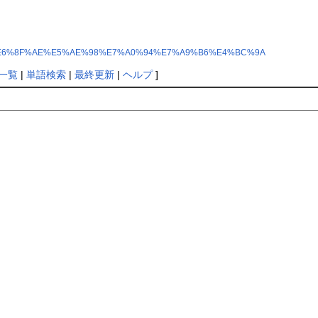
6%8C%87%E6%8F%AE%E5%AE%98%E7%A0%94%E7%A9%B6%E4%BC%9A
一覧
|
単語検索
|
最終更新
|
ヘルプ
]