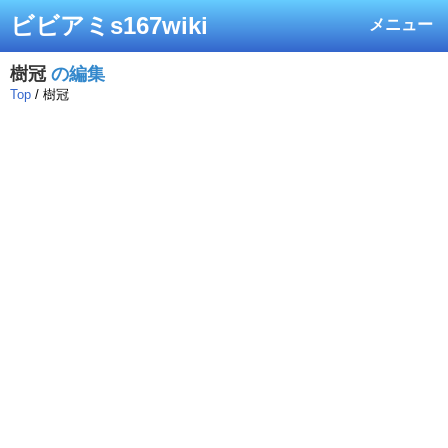
ビビアミs167wiki
メニュー
樹冠
の編集
Top
/ 樹冠