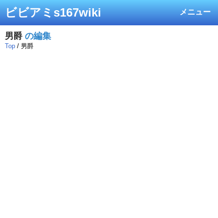
ビビアミs167wiki
メニュー
男爵
の編集
Top
/ 男爵