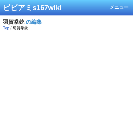
ビビアミs167wiki
メニュー
羽賀拳銃
の編集
Top
/ 羽賀拳銃