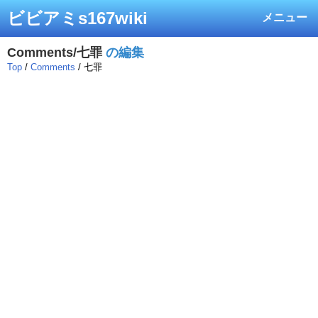
ビビアミs167wiki
メニュー
Comments/七罪
の編集
Top
/
Comments
/ 七罪