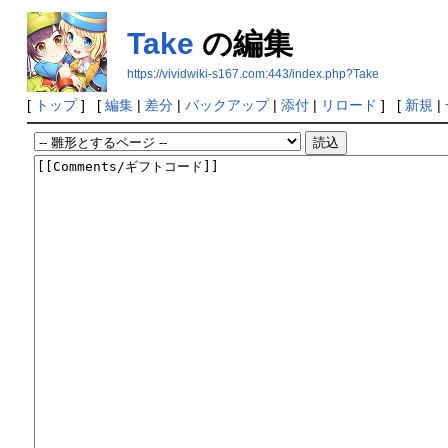
Take
の編集
https://vividwiki-s167.com:443/index.php?Take
[
トップ
] [
編集
|
差分
|
バックアップ
|
添付
|
リロード
] [
新規
|