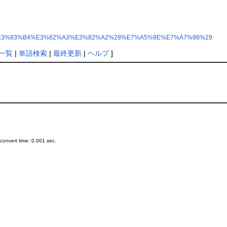
3%83%AA%E3%83%B4%E3%82%A3%E3%82%A2%28%E7%A5%9E%E7%A7%98%29
一覧
|
単語検索
|
最終更新
|
ヘルプ
]
onvert time: 0.001 sec.