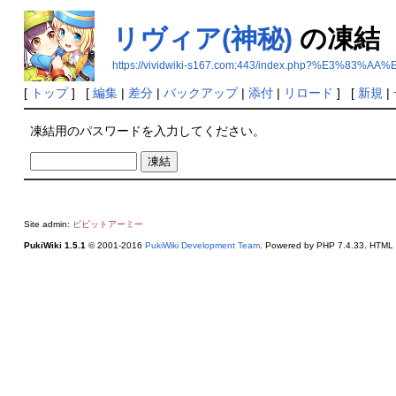
リヴィア(神秘)
の凍結
https://vividwiki-s167.com:443/index.php?%E
[
トップ
] [
編集
|
差分
|
バックアップ
|
添付
|
リロード
] [
新規
|
凍結用のパスワードを入力してください。
Site admin:
ビビットアーミー
PukiWiki 1.5.1
© 2001-2016
PukiWiki Development Team
. Powered by PHP 7.4.33. HTML c