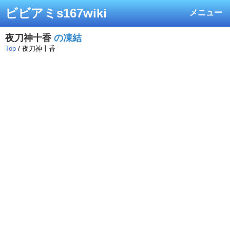
ビビアミs167wiki
メニュー
夜刀神十香
の凍結
Top
/ 夜刀神十香