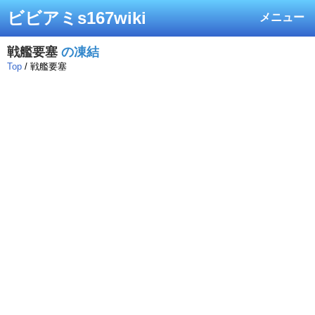
ビビアミs167wiki
メニュー
戦艦要塞
の凍結
Top
/ 戦艦要塞