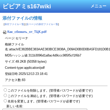
ビビアミs167wiki
メニュー
添付ファイルの情報
[
添付ファイル一覧
] [
全ページの添付ファイル一覧
]
Как_сбежать_от_ТЦК.pdf
ページ:セリーナ
格納ファイル
名:attach/E382BBE383AAE383BCE3838A_D09AD0B0D0BA5FD181D0B
MD5ハッシュ値:311b3096d1a8ac4d9ccc985f5cf1f6b7
サイズ:49.2KB (50358 bytes)
Content-type:application/pdf
登録日時:2025/12/13 23:18:41
アクセス数:83
このファイルを削除します。(管理者パスワードが必要です)
このファイルを凍結します。(管理者パスワードが必要です)
名前を変更します。(管理者パスワードが必要です)
新しい名前: