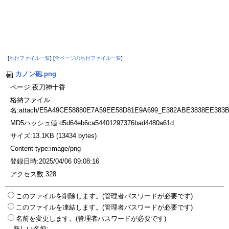
[
添付ファイル一覧
] [
全ページの添付ファイル一覧
]
カノン砲.png
ページ:夜刀神十香
格納ファイル
名:attach/E5A49CE58880E7A59EE58D81E9A699_E382ABE3838EE383
MD5ハッシュ値:d5d64eb6ca54401297376bad4480a61d
サイズ:13.1KB (13434 bytes)
Content-type:image/png
登録日時:2025/04/06 09:08:16
アクセス数:328
このファイルを削除します。(管理者パスワードが必要です)
このファイルを凍結します。(管理者パスワードが必要です)
名前を変更します。(管理者パスワードが必要です)
新しい名前: